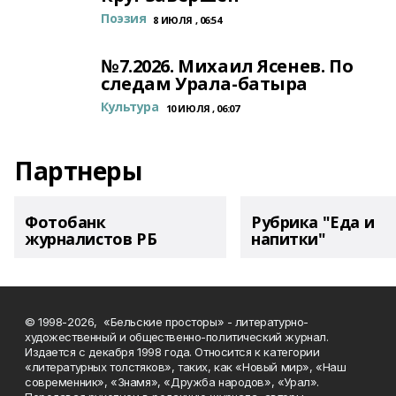
Поэзия
8 ИЮЛЯ , 06:54
№7.2026. Михаил Ясенев. По
следам Урала-батыра
Культура
10 ИЮЛЯ , 06:07
Партнеры
Фотобанк
Рубрика "Еда и
журналистов РБ
напитки"
© 1998-2026, «Бельские просторы» - литературно-
художественный и общественно-политический журнал.
Издается с декабря 1998 года. Относится к категории
«литературных толстяков», таких, как «Новый мир», «Наш
современник», «Знамя», «Дружба народов», «Урал».