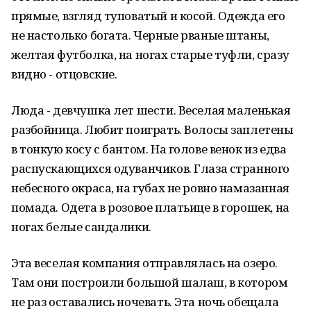
прямые, взгляд туповатый и косой. Одежда его
не настолько богата. Черные рваные штаны,
желтая футболка, на ногах старые туфли, сразу
видно - отцовские.
Люда - девчушка лет шести. Веселая маленькая
разбойница. Любит поиграть. Волосы заплетены
в тонкую косу с бантом. На голове венок из едва
распускающихся одуванчиков. Глаза странного
небесного окраса, на губах не ровно намазанная
помада. Одета в розовое платьице в горошек, на
ногах белые сандалики.
Эта веселая компания отправлялась на озеро.
Там они построили большой шалаш, в котором
не раз оставались ночевать. Эта ночь обещала