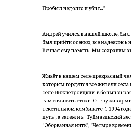
Пробыл недолго и убит..."
Андрей учился в нашей школе, был
был прийти осенью, все надеялись 
Вечная ему память! Мы сохраним эт
Живёт в нашем селе прекрасный че
которым гордятся все жители села и
селе Нижнетроицкий, в большой раб
сам сочинять стихи. Отслужив армию
текстильном комбинате. С 1994 года
путь", а затем и в "Туймазинский в
"Оборванная нить", "Четыре времени