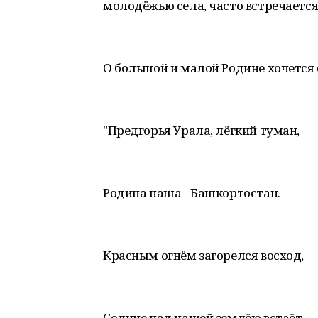
молодёжью села, часто встречается 
О большой и малой Родине хочется 
"Предгорья Урала, лёгкий туман,
Родина наша - Башкортостан.
Красным огнём загорелся восход,
Солнце над нашей землёю встаёт.