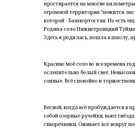
простирается на многие километры с
огромной территории "нежится лист
которой - Башкортостан. Но есть е
Родина-село Нижнетроицкий Туйма
Здесь я родилась, пошла в школу, п
Красиво моё село во все времена год
ослепительно белый снег. Невысок
сонные. Всё спокойно и торжественн
Весной, когда всё пробуждается в п
собой озорные ручейки, вьют гнёзда
скворечники. Оживает всё вокруг по