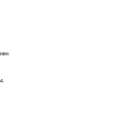
оне.
ы,