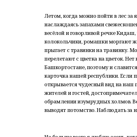
Летом, когда можно пойти в лес за 
наслаждаясь запахами свежескошен
весёлой и говорливой речке Кидаш,
колокольчики, ромашки моргают ж
прыгает с травинки на травинку. 
перелетают с цветка на цветок. Нет 
Башкортостане, поэтому и славится
карточка нашей республики. Если п
открывается чудесный вид на наш п
жителей и гостей, достопримечате
обрамлении изумрудных холмов. Ве
выводят потомство. Наблюдать за 
Но больше всего я люблю осень, ког