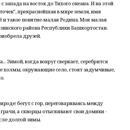
 запада на восток до Тихого океана. И на этой
очек", прекраснейшая в мире земля, имя
щё и такое понятие-малая Родина. Моя малая
зинского района Республики Башкортостан.
риобрела друзей.
а... Зимой, когда вокруг сверкает, серебрится
ие холмы, окружающие село, стоят задумчивые,
о.
рироде: бегут с гор, переговариваясь между
 грачи, а скворцы отыскивают свои домики -
сле долгой зимы.