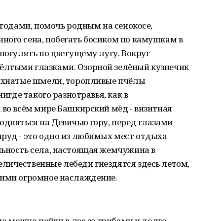
ягодами, помочь родным на сенокосе,
ного сена, побегать босиком по камушкам в
 погулять по цветущему лугу. Вокруг
ёлтыми глазками. Озорной зелёный кузнечик
Мохнатые шмели, торопливые пчёлы
нигде такого разнотравья, как в
 во всём мире Башкирский мёд - визитная
одняться на Девичью гору, перед глазами
руд - это одно из любимых мест отдыха
льность села, настоящая жемчужина в
личественные лебеди гнездятся здесь летом,
ними огромное наслаждение.
да можно пойти в лес за грибами и долго