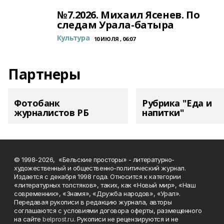
№7.2026. Михаил Ясенев. По
следам Урала-батыра
Культура
10 ИЮЛЯ , 06:07
Партнеры
Фотобанк
Рубрика "Еда и
журналистов РБ
напитки"
© 1998-2026, «Бельские просторы» - литературно-
художественный и общественно-политический журнал.
Издается с декабря 1998 года. Относится к категории
«литературных толстяков», таких, как «Новый мир», «Наш
современник», «Знамя», «Дружба народов», «Урал».
Передавая рукописи в редакцию журнала, авторы
соглашаются с условиями договора оферты, размещенного
на сайте
belprost.ru
. Рукописи не рецензируются и не