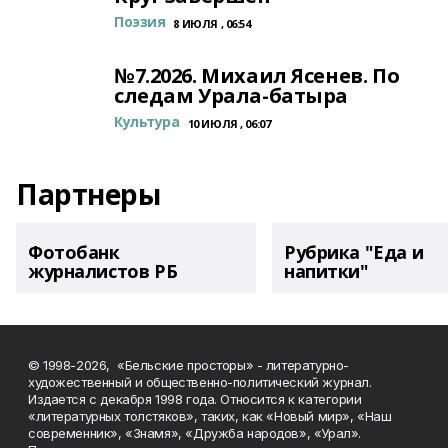
Поэзия
8 ИЮЛЯ , 06:54
№7.2026. Михаил Ясенев. По
следам Урала-батыра
Культура
10 ИЮЛЯ , 06:07
Партнеры
Фотобанк
Рубрика "Еда и
журналистов РБ
напитки"
© 1998-2026, «Бельские просторы» - литературно-
художественный и общественно-политический журнал.
Издается с декабря 1998 года. Относится к категории
«литературных толстяков», таких, как «Новый мир», «Наш
современник», «Знамя», «Дружба народов», «Урал».