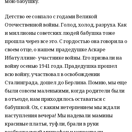
мою бабушку.
Детство ее совпало с годами Великой
Отечественной войны. Голод, холод, разруха. Как
и миллионы советских людей бабушка тоже
прошла через все это. С гордостью она говорила о
своем отце, о нашем прадедушке Аскаре
Ибатуллине- участнике войны. Его призвали на
войну осенью 1941 года. Прадедушка прошел
всю войну, участвовал в освобождении
Сталинграда, дошел до Берлина. Помню, мы еще
были совсем маленькими, когда родители были
в отъезде, нам приходилось оставаться с
бабушкой. Ох, с каким нетерпением мы ждали
наступления вечера! Мы надевали мамины
красивые платья, туфли, брали в руки
воображаемый микрофон и устраивали