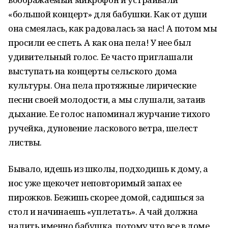
«большой концерт» для бабушки. Как от души
она смеялась, как радовалась за нас! А потом мы
просили ее спеть. А как она пела! У нее был
удивительный голос. Ее часто приглашали
выступать на концерты сельского дома
культуры. Она пела протяжные лирические
песни своей молодости, а мы слушали, затаив
дыхание. Ее голос напоминал журчание тихого
ручейка, дуновение ласкового ветра, шелест
листвы.
Бывало, идешь из школы, подходишь к дому, а
нос уже щекочет неповторимый запах ее
пирожков. Бежишь скорее домой, садишься за
стол и начинаешь «уплетать». А чай должна
налить именно бабушка, потому что все в доме