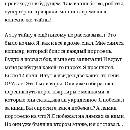
происходят в будущем. Там волшебство, роботы,
супергерои, призраки, машины времени и,
конечно же, тайны!
А эту тайну я ещё никому не рассказывал. Это
было ночью. Я, как и все в доме, спал. Мне снился
кошмар, который боится каждый портфель.
Будто я порвал бок, и мне его зашивали! И вдруг
меня разбудил какой-то шорох. Я проснулся.
Было 12 ночи. И тут я увидел две какие-то тени.
О! Ужас! Это были воры! Они уже собирались
перешагнуть порог квартиры с мешками, в
которые они складывали украденное. Я побежал
за ними. Вы спросите, как я побежал? А лямки
портфелю на что?! Я побежал на лямках за ними.
Но они уже были на втором этаже, и я отставал…