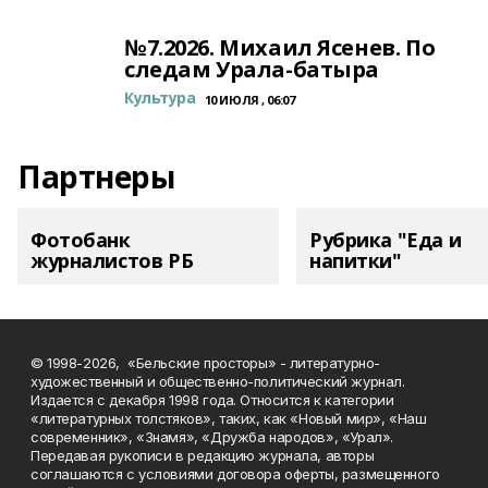
№7.2026. Михаил Ясенев. По
следам Урала-батыра
Культура
10 ИЮЛЯ , 06:07
Партнеры
Фотобанк
Рубрика "Еда и
журналистов РБ
напитки"
© 1998-2026, «Бельские просторы» - литературно-
художественный и общественно-политический журнал.
Издается с декабря 1998 года. Относится к категории
«литературных толстяков», таких, как «Новый мир», «Наш
современник», «Знамя», «Дружба народов», «Урал».
Передавая рукописи в редакцию журнала, авторы
соглашаются с условиями договора оферты, размещенного