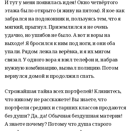
И тут у меня появилась идея! Окно четвёртого
этажа было открыто (я живу на пятом). Я кое-как
забрался на подоконник и, пользуясь тем, что я
мягкий, прыгнул. Приземлился я не очень
удачно, но ушибов не было. А вот и воры на
выходе! Я бросился к ним под ноги, и они оба
упали. Рядом лежала верёвка, и я их мигом
связал. У одного вора я взял телефон и, набрав
нужную комбинацию, вызвал полицию. Потом
вернулся домой и продолжил спать.
Строжайшая тайна всех портфелей! Клянитесь,
что никому не расскажете! Вы знаете, что
портфели средних и старших классов продаются
без души? Да, да! Обычная бездушная материя!
А знаете почему? Потому что душа старого