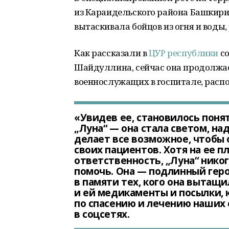
из Караидельского района Башкир
вытаскивала бойцов из огня и воды,
Как рассказали в
ЦУР республики
со
Шайдуллина, сейчас она продолжае
военнослужащих в госпитале, расп
«Увидев ее, становилось поня
„Луна“ — она стала светом, н
делает все возможное, чтобы 
своих пациентов. Хотя на ее 
ответственность, „Луна“ никог
помочь. Она — подлинный геро
в памяти тех, кого она вытащи
и ей медикаменты и посылки, 
по спасению и лечению наших
в соцсетях.