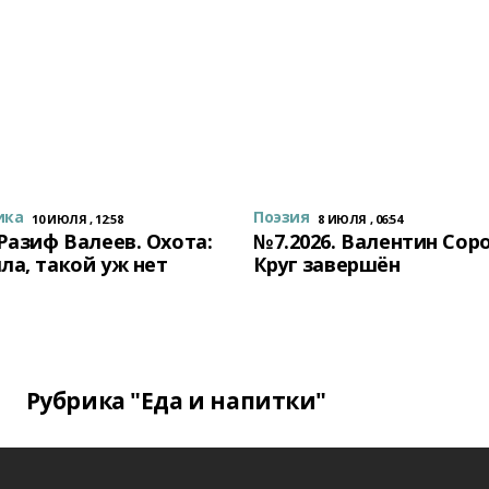
ика
Поэзия
10 ИЮЛЯ , 12:58
8 ИЮЛЯ , 06:54
 Разиф Валеев. Охота:
№7.2026. Валентин Сор
ла, такой уж нет
Круг завершён
Рубрика "Еда и напитки"