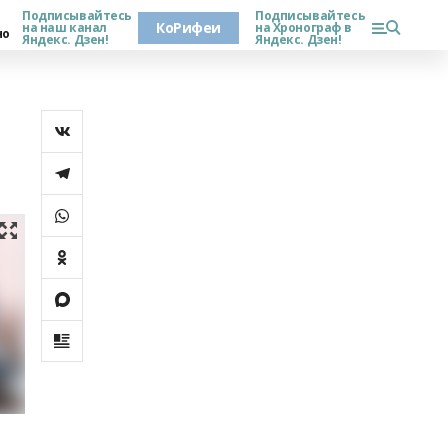
Подписывайтесь
Подписывайтесь
КоРифеи
на наш канал
на Хронограф в
но
Яндекс. Дзен!
Яндекс. Дзен!