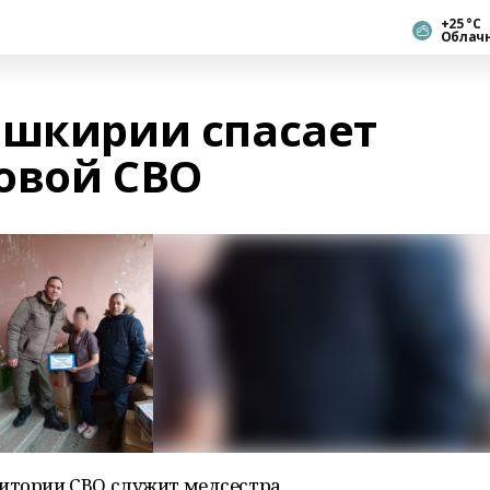
+25 °С
Облач
ашкирии спасает
овой СВO
ритории СВО служит медсестра