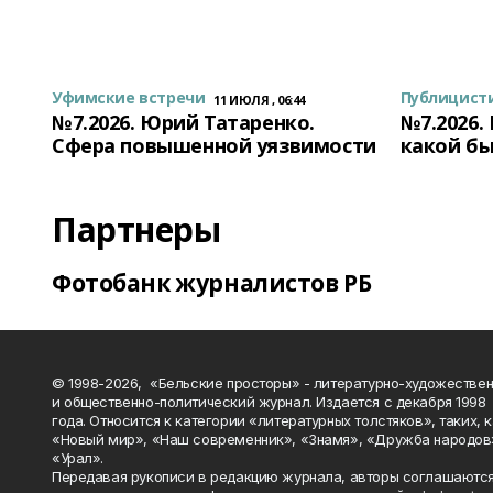
Уфимские встречи
Публицист
11 ИЮЛЯ , 06:44
№7.2026. Юрий Татаренко.
№7.2026.
Сфера повышенной уязвимости
какой бы
Партнеры
Фотобанк журналистов РБ
© 1998-2026, «Бельские просторы» - литературно-художестве
и общественно-политический журнал. Издается с декабря 1998
года. Относится к категории «литературных толстяков», таких, 
«Новый мир», «Наш современник», «Знамя», «Дружба народов
«Урал».
Передавая рукописи в редакцию журнала, авторы соглашаются