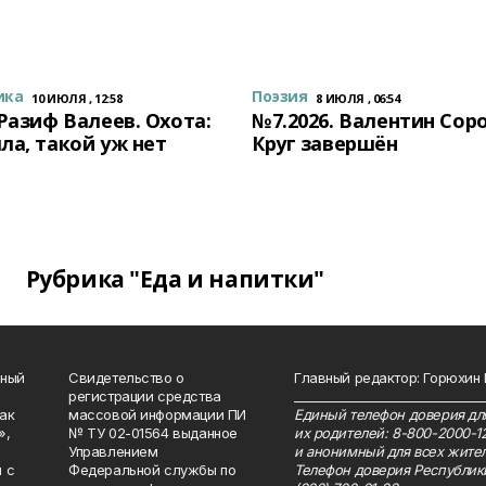
ика
Поэзия
10 ИЮЛЯ , 12:58
8 ИЮЛЯ , 06:54
 Разиф Валеев. Охота:
№7.2026. Валентин Сор
ла, такой уж нет
Круг завершён
Рубрика "Еда и напитки"
нный
Свидетельство о
Главный редактор: Горюхин
регистрации средства
_______________________________
как
массовой информации ПИ
Единый телефон доверия для
»,
№ ТУ 02-01564 выданное
их родителей: 8-800-2000-1
Управлением
и анонимный для всех жител
 с
Федеральной службы по
Телефон доверия Республик