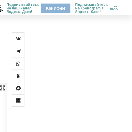
Подписывайтесь
Подписывайтесь
С
КоРифеи
на наш канал
на Хронограф в
дь
Яндекс. Дзен!
Яндекс. Дзен!