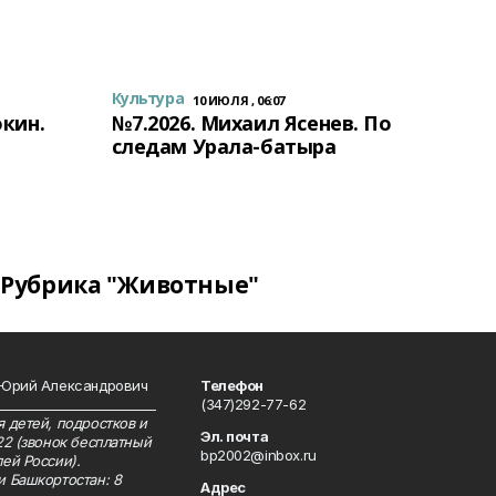
Культура
10 ИЮЛЯ , 06:07
окин.
№7.2026. Михаил Ясенев. По
следам Урала-батыра
Рубрика "Животные"
 Юрий Александрович
Телефон
__________________________
(347)292-77-62
 детей, подростков и
Эл. почта
22 (звонок бесплатный
bp2002@inbox.ru
ей России).
и Башкортостан: 8
Адрес