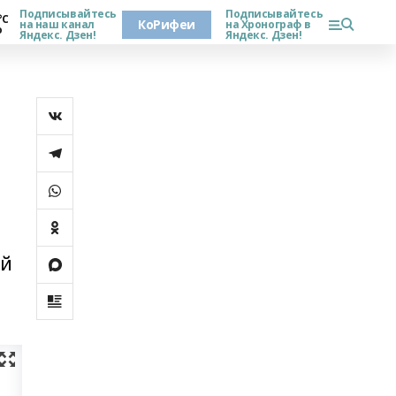
Подписывайтесь
Подписывайтесь
°С
КоРифеи
на наш канал
на Хронограф в
о
Яндекс. Дзен!
Яндекс. Дзен!
ый