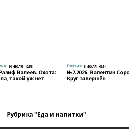
ика
Поэзия
10 ИЮЛЯ , 12:58
8 ИЮЛЯ , 06:54
 Разиф Валеев. Охота:
№7.2026. Валентин Сор
ла, такой уж нет
Круг завершён
Рубрика "Еда и напитки"