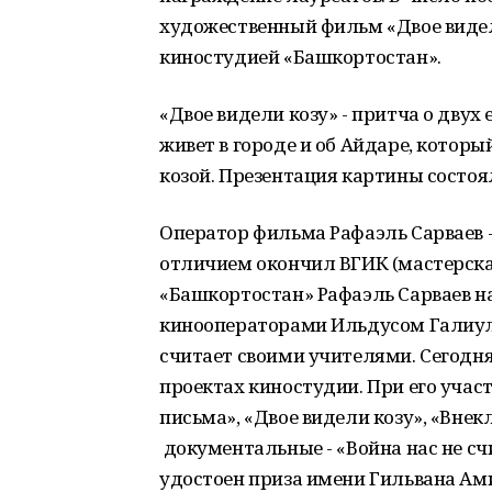
художественный фильм «Двое видел
киностудией «Башкортостан».
«Двое видели козу» - притча о двух
живет в городе и об Айдаре, который
козой. Презентация картины состоял
Оператор фильма Рафаэль Сарваев -
отличием окончил ВГИК (мастерская
«Башкортостан» Рафаэль Сарваев н
кинооператорами Ильдусом Галиу
считает своими учителями. Сегодня
проектах киностудии. При его уча
письма», «Двое видели козу», «Внек
документальные - «Война нас не счи
удостоен приза имени Гильвана А