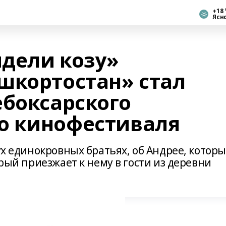
+18 
Ясн
дели козу»
шкортостан» стал
ебоксарского
о кинофестиваля
вух единокровных братьях, об Андрее, котор
орый приезжает к нему в гости из деревни