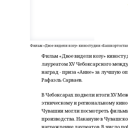
Фильм «Двое видели козу» киностудии «Башкортостан
Фильм «Двое видели козу» киносту
лауреатом XV Чебоксарского между
наград - приза «Анне» за лучшую о
Рафаэль Сарваев.
В Чебоксарах подвели итоги XV Ме
этническому и региональному кино.
Чувашии могли посмотреть фильмы 
производства. Накануне в Чувашс
награждение лауреатов. В число 