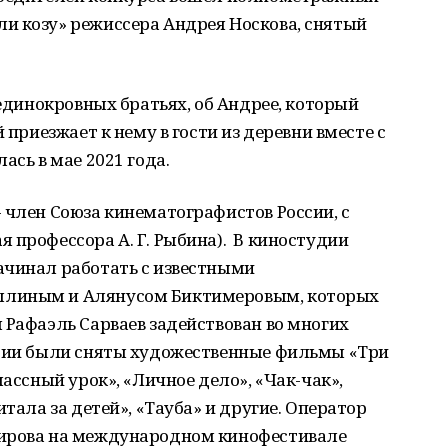
и козу» режиссера Андрея Носкова, снятый
 единокровных братьях, об Андрее, который
 приезжает к нему в гости из деревни вместе с
ась в мае 2021 года.
 член Союза кинематографистов России, с
 профессора А. Г. Рыбина). В киностудии
ачинал работать с известными
ллиным и Алянусом Биктимеровым, которых
 Рафаэль Сарваев задействован во многих
стии были сняты художественные фильмы «Три
лассный урок», «Личное дело», «Чак-чак»,
тала за детей», «Тауба» и другие. Оператор
мирова на международном кинофестивале