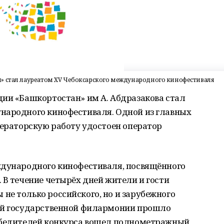
» стал лауреатом XV Чебоксарского международного кинофестиваля
дии «Башкортостан» им А. Абдразакова стал
народного кинофестиваля. Одной из главных
ператорскую работу удостоен оператор
ждународного кинофестиваля, посвящённого
 В течение четырёх дней жители и гости
не только российского, но и зарубежного
кой государственной филармонии прошло
победителей конкурса вошел полнометражный