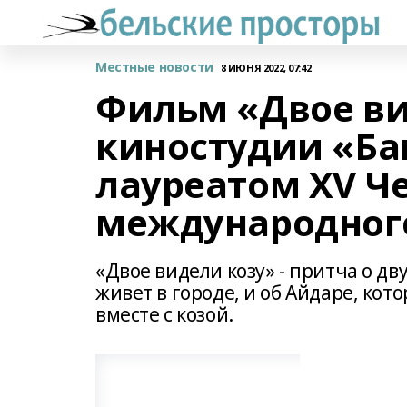
Местные новости
8 ИЮНЯ 2022, 07:42
Фильм «Двое ви
киностудии «Ба
лауреатом XV Ч
международног
«Двое видели козу» - притча о д
живет в городе, и об Айдаре, кот
вместе с козой.