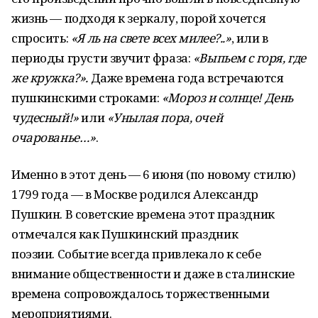
жизнь — подходя к зеркалу, порой хочется
спросить:
«Я ль на свете всех милее?..»
, или в
периоды грусти звучит фраза:
«Выпьем с горя, где
же кружка?».
Даже времена года встречаются
пушкинскими строками:
«Мороз и солнце! День
чудесный!»
или
«Унылая пора, очей
очарованье…»
.
Именно в этот день — 6 июня (по новому стилю)
1799 года — в Москве родился Александр
Пушкин. В советские времена этот праздник
отмечался как Пушкинский праздник
поэзии. Событие всегда привлекало к себе
внимание общественности и даже в сталинские
времена сопровождалось торжественными
мероприятиями.