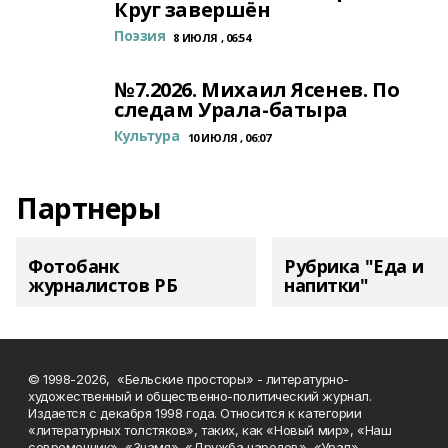
Круг завершён
Поэзия
8 ИЮЛЯ , 06:54
№7.2026. Михаил Ясенев. По
следам Урала-батыра
Культура
10 ИЮЛЯ , 06:07
Партнеры
Фотобанк
Рубрика "Еда и
журналистов РБ
напитки"
© 1998-2026, «Бельские просторы» - литературно-
художественный и общественно-политический журнал.
Издается с декабря 1998 года. Относится к категории
«литературных толстяков», таких, как «Новый мир», «Наш
современник», «Знамя», «Дружба народов», «Урал».