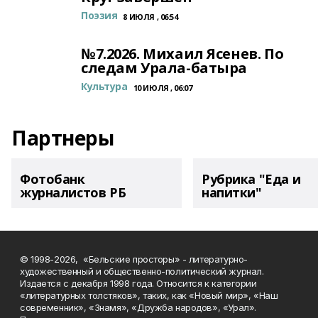
Поэзия
8 ИЮЛЯ , 06:54
№7.2026. Михаил Ясенев. По
следам Урала-батыра
Культура
10 ИЮЛЯ , 06:07
Партнеры
Фотобанк
Рубрика "Еда и
журналистов РБ
напитки"
© 1998-2026, «Бельские просторы» - литературно-
художественный и общественно-политический журнал.
Издается с декабря 1998 года. Относится к категории
«литературных толстяков», таких, как «Новый мир», «Наш
современник», «Знамя», «Дружба народов», «Урал».