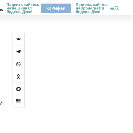
Подписывайтесь
Подписывайтесь
КоРифеи
на наш канал
на Хронограф в
но
Яндекс. Дзен!
Яндекс. Дзен!
,
и