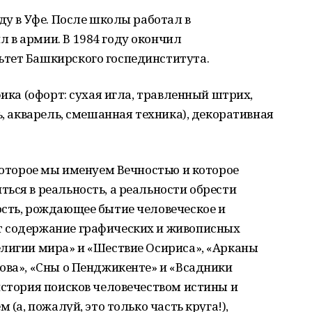
ду в Уфе. После школы работал в
 в армии. В 1984 году окончил
тет Башкирского госпединститута.
фика (офорт: сухая игла, травленный штрих,
ь, акварель, смешанная техника), декоративная
 которое мы именуем Вечностью и которое
ься в реальность, а реальности обрести
ость, рождающее бытие человеческое и
т содержание графических и живописных
елигии мира» и «Шествие Осириса», «Арканы
ова», «Сны о Пенджикенте» и «Всадники
история поисков человечеством истины и
 (а, пожалуй, это только часть круга!),