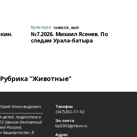
Культура
10 ИЮЛЯ , 06:07
окин.
№7.2026. Михаил Ясенев. По
следам Урала-батыра
Рубрика "Животные"
 Юрий Александрович
Телефон
__________________________
(347)292-77-62
 детей, подростков и
Эл. почта
22 (звонок бесплатный
bp2002@inbox.ru
ей России).
и Башкортостан: 8
Адрес