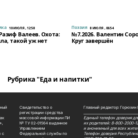
ика
Поэзия
10 ИЮЛЯ , 12:58
8 ИЮЛЯ , 06:54
 Разиф Валеев. Охота:
№7.2026. Валентин Сор
ла, такой уж нет
Круг завершён
Рубрика "Еда и напитки"
нный
Свидетельство о
Главный редактор: Горюхин
регистрации средства
_______________________________
как
массовой информации ПИ
Единый телефон доверия для
»,
№ ТУ 02-01564 выданное
их родителей: 8-800-2000-1
Управлением
и анонимный для всех жител
 с
Федеральной службы по
Телефон доверия Республик