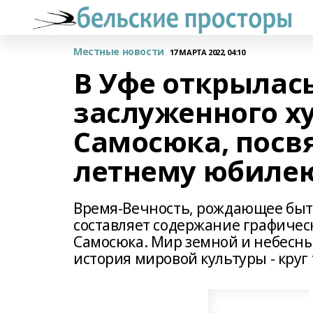
Местные новости
17 МАРТА 2022, 04:10
В Уфе открылас
заслуженного х
Самосюка, посвя
летнему юбиле
Время-Вечность, рождающее быт
составляет содержание графиче
Самосюка. Мир земной и небесны
история мировой культуры - круг 