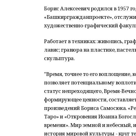
Борис Алексеевич родился в 1957 го
«Башкиргражданпроекте», отслужил
художественно-графический факуль
Работает в техниках: живопись, гра
лавис; гравюра на пластике, пастел
скульптура.
"Время, точнее то его воплощение,
позволяет потенциальному воплотит
статус непреходящего, Время-Вечн
формирующее ценности, составляе
произведений Бориса Самосюка. «Р
Таро» и «Откровения Иоанна Богосл
времени». Мир земной и небесный, 
история мировой культуры - круг тем