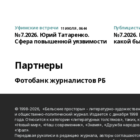
Уфимские встречи
Публицист
11 ИЮЛЯ , 06:44
№7.2026. Юрий Татаренко.
№7.2026.
Сфера повышенной уязвимости
какой бы
Партнеры
Фотобанк журналистов РБ
© 1998-2026, «Бельские просторы» - литературно-художестве
и общественно-политический журнал. Издается с декабря 1998
года. Относится к категории «литературных толстяков», таких, 
«Новый мир», «Наш современник», «Знамя», «Дружба народов
«Урал».
Передавая рукописи в редакцию журнала, авторы соглашаются