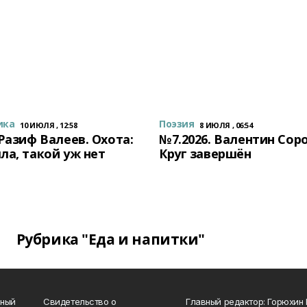
ика
Поэзия
10 ИЮЛЯ , 12:58
8 ИЮЛЯ , 06:54
 Разиф Валеев. Охота:
№7.2026. Валентин Сор
ла, такой уж нет
Круг завершён
Рубрика "Еда и напитки"
нный
Свидетельство о
Главный редактор: Горюхин