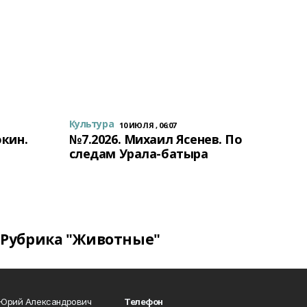
Культура
10 ИЮЛЯ , 06:07
окин.
№7.2026. Михаил Ясенев. По
следам Урала-батыра
Рубрика "Животные"
 Юрий Александрович
Телефон