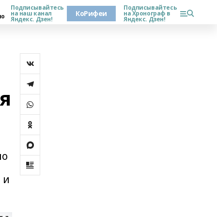
Подписывайтесь
Подписывайтесь
КоРифеи
на наш канал
на Хронограф в
но
Яндекс. Дзен!
Яндекс. Дзен!
я
я
но
 и