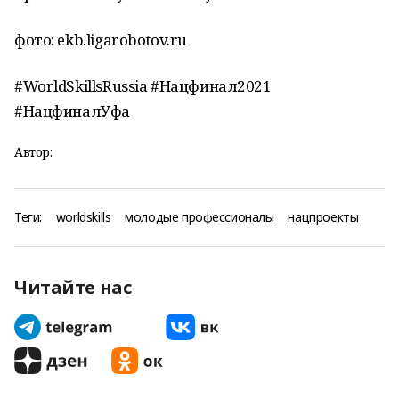
фото: ekb.ligarobotov.ru
#WorldSkillsRussia #Нацфинал2021
#НацфиналУфа
Автор:
Теги:
worldskills
молодые профессионалы
нацпроекты
Читайте нас