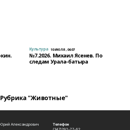
Культура
10 ИЮЛЯ , 06:07
окин.
№7.2026. Михаил Ясенев. По
следам Урала-батыра
Рубрика "Животные"
 Юрий Александрович
Телефон
__________________________
(347)292-77-62