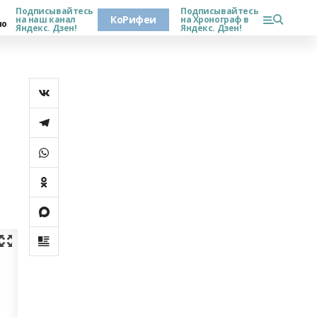
Подписывайтесь
Подписывайтесь
КоРифеи
на наш канал
на Хронограф в
но
Яндекс. Дзен!
Яндекс. Дзен!