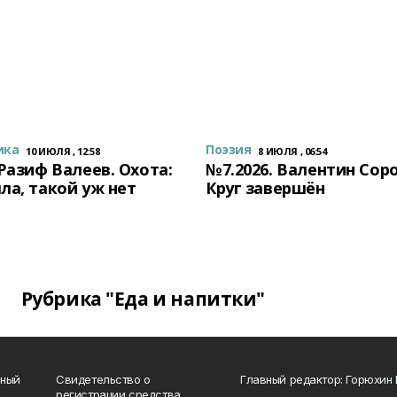
ика
Поэзия
10 ИЮЛЯ , 12:58
8 ИЮЛЯ , 06:54
 Разиф Валеев. Охота:
№7.2026. Валентин Сор
ла, такой уж нет
Круг завершён
Рубрика "Еда и напитки"
нный
Свидетельство о
Главный редактор: Горюхин
регистрации средства
_______________________________