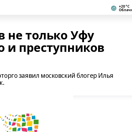
+20 °С
Облач
 не только Уфу
о и преступников
торго заявил московский блогер Илья
к.