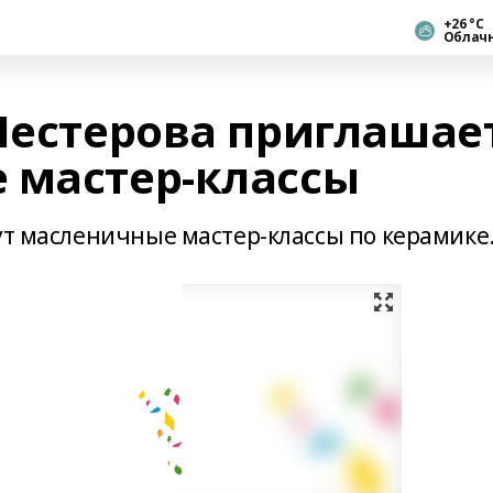
+26 °С
Облач
 Нестерова приглашае
 мастер-классы
ут масленичные мастер-классы по керамике