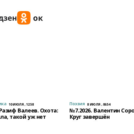
ика
Поэзия
10 ИЮЛЯ , 12:58
8 ИЮЛЯ , 06:54
 Разиф Валеев. Охота:
№7.2026. Валентин Сор
ла, такой уж нет
Круг завершён