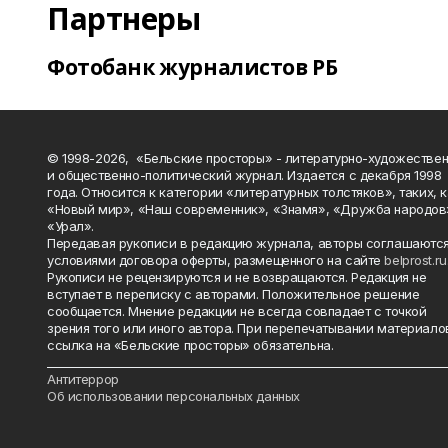
Партнеры
Фотобанк журналистов РБ
© 1998-2026, «Бельские просторы» - литературно-художестве
и общественно-политический журнал. Издается с декабря 1998
года. Относится к категории «литературных толстяков», таких, 
«Новый мир», «Наш современник», «Знамя», «Дружба народов
«Урал».
Передавая рукописи в редакцию журнала, авторы соглашаются
условиями договора оферты, размещенного на сайте
belprost.ru
Рукописи не рецензируются и не возвращаются. Редакция не
вступает в переписку с авторами. Положительное решение
сообщается. Мнение редакции не всегда совпадает с точкой
зрения того или иного автора. При перепечатывании материало
ссылка на «Бельские просторы» обязательна.
_______________________________________________________________________
Антитеррор
Об использовании персональных данных