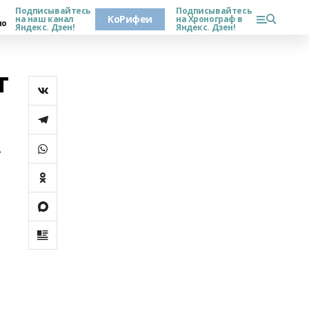
Подписывайтесь
Подписывайтесь
КоРифеи
на наш канал
на Хронограф в
но
Яндекс. Дзен!
Яндекс. Дзен!
т
.