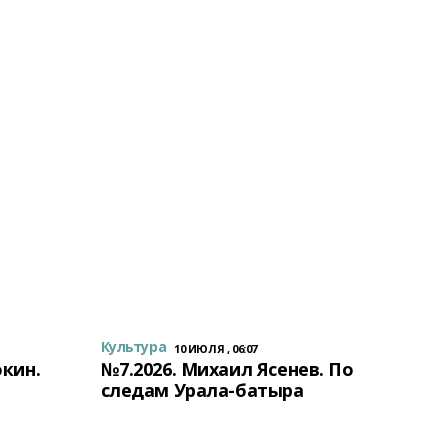
Культура
10 ИЮЛЯ , 06:07
окин.
№7.2026. Михаил Ясенев. По
следам Урала-батыра