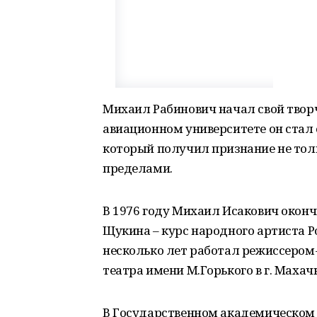
Михаил Рабинович начал свой творч
авиационном университете он стал 
который получил признание не тольк
пределами.
В 1976 году Михаил Исакович оконч
Щукина – курс народного артиста Р
несколько лет работал режиссером
театра имени М.Горького в г. Махач
В Государственном академическом