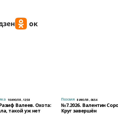
ика
Поэзия
10 ИЮЛЯ , 12:58
8 ИЮЛЯ , 06:54
 Разиф Валеев. Охота:
№7.2026. Валентин Сор
ла, такой уж нет
Круг завершён