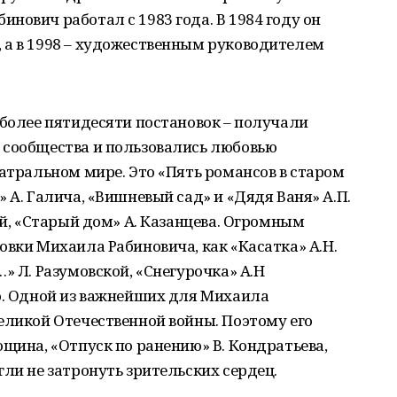
нович работал с 1983 года. В 1984 году он
 а в 1998 – художественным руководителем
 более пятидесяти постановок – получали
 сообщества и пользовались любовью
еатральном мире. Это «Пять романсов в старом
 А. Галича, «Вишневый сад» и «Дядя Ваня» А.П.
ой, «Старый дом» А. Казанцева. Огромным
овки Михаила Рабиновича, как «Касатка» А.Н.
» Л. Разумовской, «Снегурочка» А.Н
го. Одной из важнейших для Михаила
еликой Отечественной войны. Поэтому его
ощина, «Отпуск по ранению» В. Кондратьева,
гли не затронуть зрительских сердец.