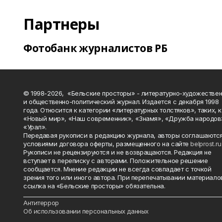
Партнеры
Фотобанк журналистов РБ
© 1998-2026, «Бельские просторы» - литературно-художестве
и общественно-политический журнал. Издается с декабря 1998
года. Относится к категории «литературных толстяков», таких, 
«Новый мир», «Наш современник», «Знамя», «Дружба народов
«Урал».
Передавая рукописи в редакцию журнала, авторы соглашаются
условиями договора оферты, размещенного на сайте
belprost.ru
Рукописи не рецензируются и не возвращаются. Редакция не
вступает в переписку с авторами. Положительное решение
сообщается. Мнение редакции не всегда совпадает с точкой
зрения того или иного автора. При перепечатывании материало
ссылка на «Бельские просторы» обязательна.
_______________________________________________________________________
Антитеррор
Об использовании персональных данных