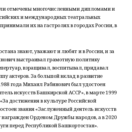
ыли отмечены многочисленными дипломами и
ссийских и международных театральных
принимали их на гастролях в городах России, в
стана знают, уважают и любят и в России, и за
инович выстраивал грамотную политику
епертуар, взращивал, воспитывал, придавал
пу актеров. За большой вклад в развитие
 1988 года Михаил Рабинович был удостоен
тель искусств Башкирской АССР», в марте 1999
«За достижения в культуре Российской
удостоен звания «Заслуженный деятель искусств
у награжден Орденом Дружбы народов, а в 2020
луги перед Республикой Башкортостан».