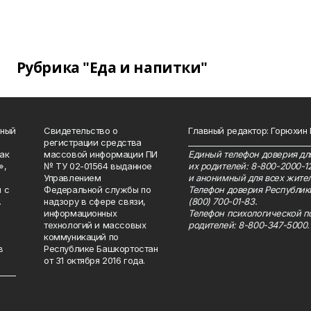
Рубрика "Еда и напитки"
нный
Свидетельство о
Главный редактор: Горюхин
регистрации средства
_______________________________
как
массовой информации ПИ
Единый телефон доверия для
»,
№ ТУ 02-01564 выданное
их родителей: 8-800-2000-1
Управлением
и анонимный для всех жител
 с
Федеральной службы по
Телефон доверия Республик
.
надзору в сфере связи,
(800) 700-01-83.
информационных
Телефон психологической п
технологий и массовых
родителей: 8-800-347-5000.
коммуникаций по
в
Республике Башкортостан
от 31 октября 2016 года.
_____