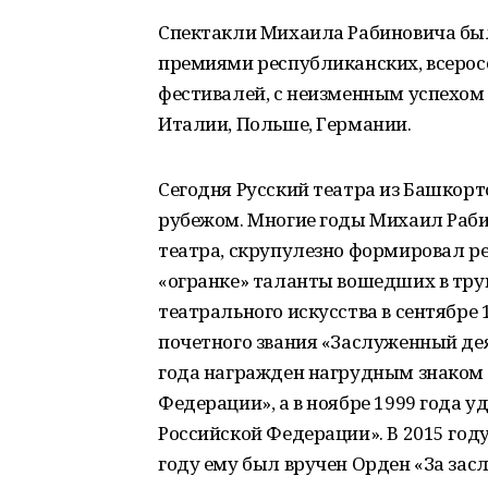
Спектакли Михаила Рабиновича б
премиями республиканских, всеро
фестивалей, с неизменным успехом 
Италии, Польше, Германии.
Сегодня Русский театра из Башкорто
рубежом. Многие годы Михаил Раб
театра, скрупулезно формировал р
«огранке» таланты вошедших в труп
театрального искусства в сентябре
почетного звания «Заслуженный дея
года награжден нагрудным знаком 
Федерации», а в ноябре 1999 года 
Российской Федерации». В 2015 год
году ему был вручен Орден «За зас