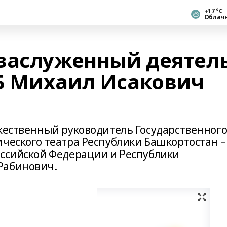
+17 °С
Облач
заслуженный деятел
РБ Михаил Исакович
ожественный руководитель Государственног
ического театра Республики Башкортостан –
оссийской Федерации и Республики
Рабинович.