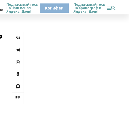
Подписывайтесь
Подписывайтесь
КоРифеи
на наш канал
на Хронограф в
но
Яндекс. Дзен!
Яндекс. Дзен!
ь
о