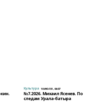
Культура
10 ИЮЛЯ , 06:07
окин.
№7.2026. Михаил Ясенев. По
следам Урала-батыра