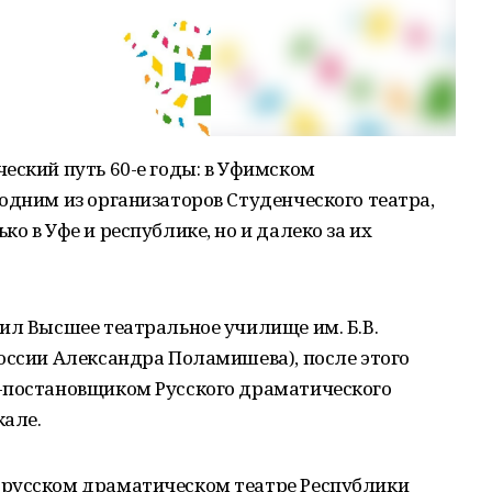
еский путь 60-е годы: в Уфимском
одним из организаторов Студенческого театра,
о в Уфе и республике, но и далеко за их
ил Высшее театральное училище им. Б.В.
оссии Александра Поламишева), после этого
-постановщиком Русского драматического
кале.
 русском драматическом театре Республики