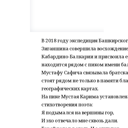
В 2018 году экспедиция Башкирско
Зиганшина совершила восхождение н
Кабардино-Балкарии и присвоила е
находится рядом с пиком имени ба
Мустафу Сафича связывала братская
стоят рядом не только в памяти бл
географических картах.
На пике Мустая Карима установлен
стихотворения поэта:
Я подымался на вершины гор,
И эхо отвечало мне сквозь дали.