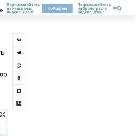
Подписывайтесь
Подписывайтесь
КоРифеи
на наш канал
на Хронограф в
но
Яндекс. Дзен!
Яндекс. Дзен!
ть
тор