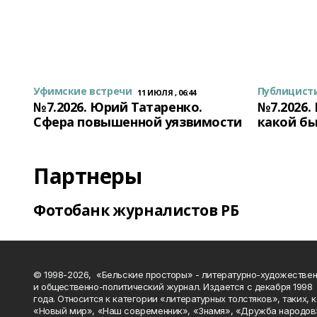
Уфимские встречи
Публицист
11 ИЮЛЯ , 06:44
№7.2026. Юрий Татаренко.
№7.2026.
Сфера повышенной уязвимости
какой бы
Партнеры
Фотобанк журналистов РБ
© 1998-2026, «Бельские просторы» - литературно-художестве
и общественно-политический журнал. Издается с декабря 1998
года. Относится к категории «литературных толстяков», таких, 
«Новый мир», «Наш современник», «Знамя», «Дружба народов