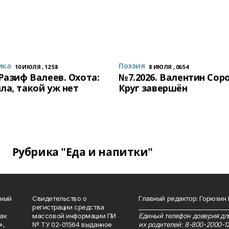
ика
Поэзия
10 ИЮЛЯ , 12:58
8 ИЮЛЯ , 06:54
 Разиф Валеев. Охота:
№7.2026. Валентин Сор
ла, такой уж нет
Круг завершён
Рубрика "Еда и напитки"
нный
Свидетельство о
Главный редактор: Горюхин
регистрации средства
_______________________________
как
массовой информации ПИ
Единый телефон доверия для
»,
№ ТУ 02-01564 выданное
их родителей: 8-800-2000-1