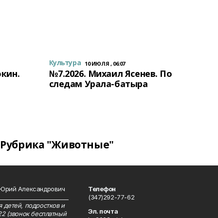
Культура
10 ИЮЛЯ , 06:07
окин.
№7.2026. Михаил Ясенев. По
следам Урала-батыра
Рубрика "Животные"
 Юрий Александрович
Телефон
__________________________
(347)292-77-62
 детей, подростков и
Эл. почта
22 (звонок бесплатный