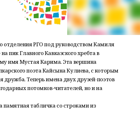
го отделения РГО под руководством Камиля
а пик Главного Кавказского хребта в
му имя Мустая Карима. Эта вершина
лкарского поэта Кайсына Кулиева, с которым
 дружба. Теперь имена двух друзей-поэтов
агодарных потомков-читателей, но и на
а памятная табличка со строками из