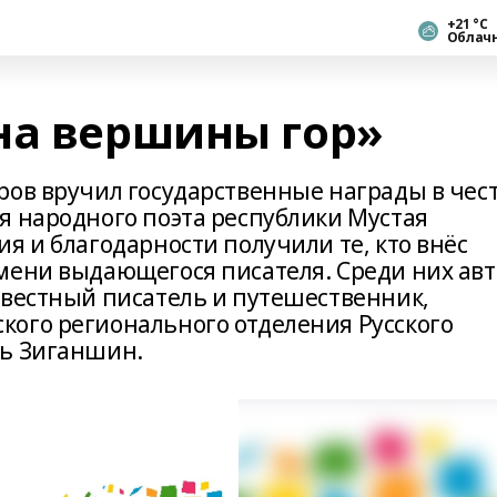
+21 °С
Облач
на вершины гор»
ров вручил государственные награды в чес
я народного поэта республики Мустая
я и благодарности получили те, кто внёс
мени выдающегося писателя. Среди них ав
звестный писатель и путешественник,
ого регионального отделения Русского
ль Зиганшин.