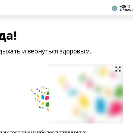
+26 °С
Облач
да!
тдыхать и вернуться здоровым.
рием гостей в наиболее популярные