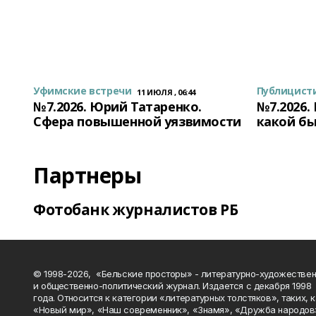
Уфимские встречи
Публицист
11 ИЮЛЯ , 06:44
№7.2026. Юрий Татаренко.
№7.2026.
Сфера повышенной уязвимости
какой бы
Партнеры
Фотобанк журналистов РБ
© 1998-2026, «Бельские просторы» - литературно-художестве
и общественно-политический журнал. Издается с декабря 1998
года. Относится к категории «литературных толстяков», таких, 
«Новый мир», «Наш современник», «Знамя», «Дружба народов