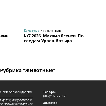
Культура
10 ИЮЛЯ , 06:07
окин.
№7.2026. Михаил Ясенев. По
следам Урала-батыра
Рубрика "Животные"
 Юрий Александрович
Телефон
__________________________
(347)292-77-62
 детей, подростков и
Эл. почта
22 (звонок бесплатный