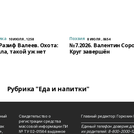
ика
Поэзия
10 ИЮЛЯ , 12:58
8 ИЮЛЯ , 06:54
 Разиф Валеев. Охота:
№7.2026. Валентин Сор
ла, такой уж нет
Круг завершён
Рубрика "Еда и напитки"
нный
Свидетельство о
Главный редактор: Горюхин
регистрации средства
_______________________________
как
массовой информации ПИ
Единый телефон доверия для
»,
№ ТУ 02-01564 выданное
их родителей: 8-800-2000-1