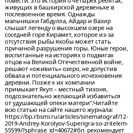
повести: это история о четырех ребятах,
живущих в башкирской деревеньке в
послевоенное время. Однажды
мальчишки Габдулла, Айдар и Вазир
слышат легенду о высохшем озере на
соседней горе Кирамет, которое из-за
отсутствия рыбы якобы может стать
причиной разрушения горы. Юные герои,
воспитанные на историях о подвигах
отцов на Великой Отечественной войне,
решают «оживить» озеро, не допустив
обвала и потенциального исчезновения
деревни. Позже к их компании
примыкает Якуп – местный тихоня,
подсознательно желающий избавиться
от удушающей опеки матери".Читайте
всю статью на сайте нашего журнала:
https://bp.rbsmi.ru/articles/sinematograf/12-
2019-Andrey-Korolyov-Superigra-so-zritelem-
55599/?sphrase_id=40672#бп_рекомендует