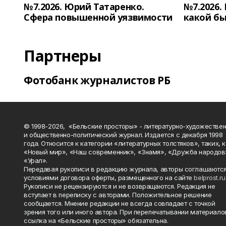
№7.2026. Юрий Татаренко.
№7.2026.
Сфера повышенной уязвимости
какой бы
Партнеры
Фотобанк журналистов РБ
© 1998-2026, «Бельские просторы» - литературно-художестве
и общественно-политический журнал. Издается с декабря 1998
года. Относится к категории «литературных толстяков», таких, 
«Новый мир», «Наш современник», «Знамя», «Дружба народов
«Урал».
Передавая рукописи в редакцию журнала, авторы соглашаются
условиями договора оферты, размещенного на сайте
belprost.ru
Рукописи не рецензируются и не возвращаются. Редакция не
вступает в переписку с авторами. Положительное решение
сообщается. Мнение редакции не всегда совпадает с точкой
зрения того или иного автора. При перепечатывании материало
ссылка на «Бельские просторы» обязательна.