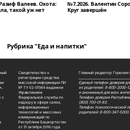
 Разиф Валеев. Охота:
№7.2026. Валентин Сор
ла, такой уж нет
Круг завершён
Рубрика "Еда и напитки"
нный
Свидетельство о
Главный редактор: Горюхин
регистрации средства
_______________________________
как
массовой информации ПИ
Единый телефон доверия для
»,
№ ТУ 02-01564 выданное
их родителей: 8-800-2000-1
Управлением
и анонимный для всех жител
 с
Федеральной службы по
Телефон доверия Республик
.
надзору в сфере связи,
(800) 700-01-83.
информационных
Телефон психологической п
технологий и массовых
родителей: 8-800-347-5000.
коммуникаций по
в
Республике Башкортостан
от 31 октября 2016 года.