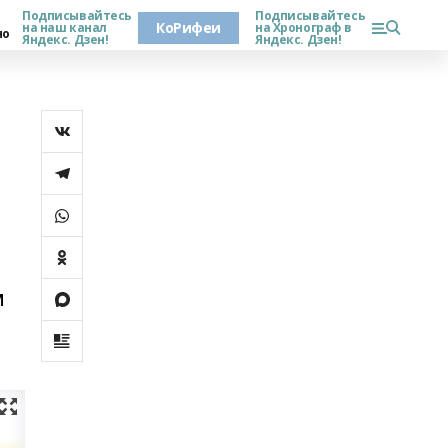
Подписывайтесь
Подписывайтесь
КоРифеи
на наш канал
на Хронограф в
но
Яндекс. Дзен!
Яндекс. Дзен!
м