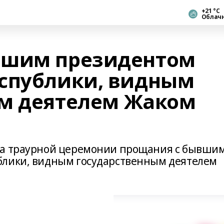
+21 °С
Облач
вшим президентом
спублики, видным
м деятелем Жаком
на траурной церемонии прощания с бывши
блики, видным государственным деятелем