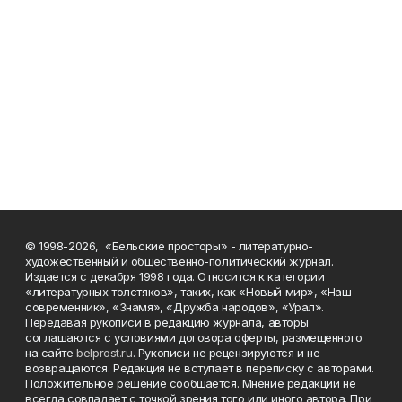
© 1998-2026, «Бельские просторы» - литературно-
художественный и общественно-политический журнал.
Издается с декабря 1998 года. Относится к категории
«литературных толстяков», таких, как «Новый мир», «Наш
современник», «Знамя», «Дружба народов», «Урал».
Передавая рукописи в редакцию журнала, авторы
соглашаются с условиями договора оферты, размещенного
на сайте
belprost.ru
. Рукописи не рецензируются и не
возвращаются. Редакция не вступает в переписку с авторами.
Положительное решение сообщается. Мнение редакции не
всегда совпадает с точкой зрения того или иного автора. При