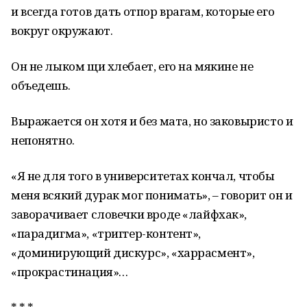
и всегда готов дать отпор врагам, которые его
вокруг окружают.
Он не лыком щи хлебает, его на мякине не
объедешь.
Выражается он хотя и без мата, но заковыристо и
непонятно.
«Я не для того в университетах кончал, чтобы
меня всякий дурак мог понимать», – говорит он и
заворачивает словечки вроде «лайфхак»,
«парадигма», «триггер-контент»,
«доминирующий дискурс», «харрасмент»,
«прокрастинация»…