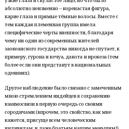
узкие глаза и скуластое лицо, но что было
абсолютно неизменно – коренастая фигура,
карие глаза и прямые тёмные волосы. Вместе с
тем каждая племенная группа имела
специфические черты внешности, благодаря
чему ни один из современных жителей
заокеанского государства никогда не спутает, к
примеру, гурона и кечуа, дакота и ирокеза (тем
более если они предстанут в национальных
одеяниях).
Другое наблюдение было связано с замеченным
мною стремлением индейцев к сохранению
взаимосвязи в первую очередь со своими
сородичами (впрочем, это свойство, как мне
кажется, присуще всем человеческим
индивидам, и даже братьям нашим меньшим!).