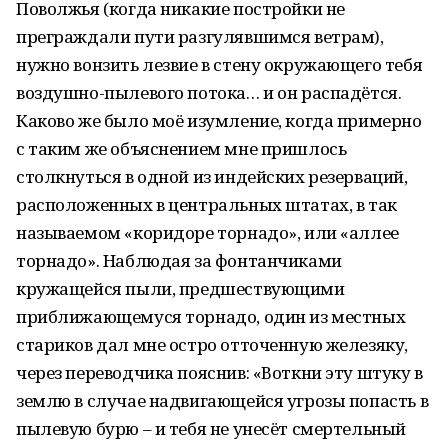
Поволжья (когда никакие постройки не
преграждали пути разгулявшимся ветрам),
нужно вонзить лезвие в стену окружающего тебя
воздушно-пылевого потока… и он распадётся.
Каково же было моё изумление, когда примерно
с таким же объяснением мне пришлось
столкнуться в одной из индейских резерваций,
расположенных в центральных штатах, в так
называемом «коридоре торнадо», или «аллее
торнадо». Наблюдая за фонтанчиками
кружащейся пыли, предшествующими
приближающемуся торнадо, один из местных
стариков дал мне остро отточенную железяку,
через переводчика пояснив: «Воткни эту штуку в
землю в случае надвигающейся угрозы попасть в
пылевую бурю – и тебя не унесёт смертельный