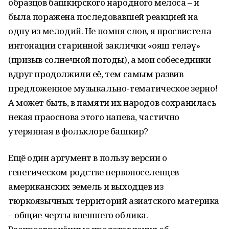
образцов башкирского народного мелоса – и
была поражена последовавшей реакцией на
одну из мелодий. Не помня слов, я просвистела
интонации старинной заклички «Ҡояш теләү»
(призыв солнечной погоды), а мои собеседники
вдруг продолжили её, тем самым развив
предложенное музыкально-тематическое зерно!
А может быть, в памяти их народов сохранилась
некая праоснова этого напева, частично
утерянная в фольклоре башкир?
Ещё один аргумент в пользу версии о
генетическом родстве первопоселенцев
американских земель и выходцев из
тюркоязычных территорий азиатского материка
– общие черты внешнего облика.