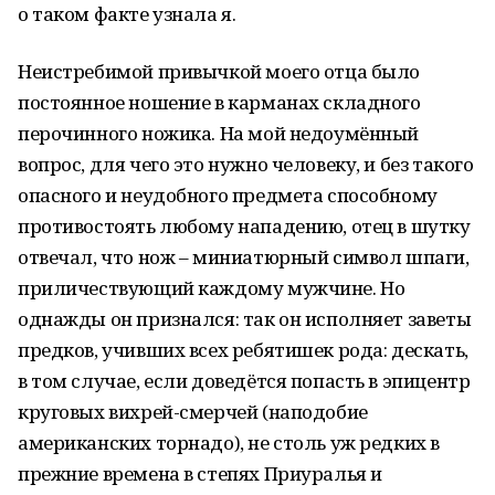
о таком факте узнала я.
Неистребимой привычкой моего отца было
постоянное ношение в карманах складного
перочинного ножика. На мой недоумённый
вопрос, для чего это нужно человеку, и без такого
опасного и неудобного предмета способному
противостоять любому нападению, отец в шутку
отвечал, что нож – миниатюрный символ шпаги,
приличествующий каждому мужчине. Но
однажды он признался: так он исполняет заветы
предков, учивших всех ребятишек рода: дескать,
в том случае, если доведётся попасть в эпицентр
круговых вихрей-смерчей (наподобие
американских торнадо), не столь уж редких в
прежние времена в степях Приуралья и