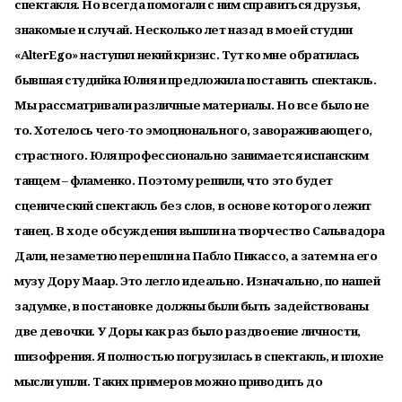
спектакля. Но всегда помогали с ним справиться друзья,
знакомые и случай. Несколько лет назад в моей студии
«AlterEgo» наступил некий кризис. Тут ко мне обратилась
бывшая студийка Юлия и предложила поставить спектакль.
Мы рассматривали различные материалы. Но все было не
то. Хотелось чего-то эмоционального, завораживающего,
страстного. Юля профессионально занимается испанским
танцем – фламенко. Поэтому решили, что это будет
сценический спектакль без слов, в основе которого лежит
танец. В ходе обсуждения вышли на творчество Сальвадора
Дали, незаметно перешли на Пабло Пикассо, а затем на его
музу Дору Маар. Это легло идеально. Изначально, по нашей
задумке, в постановке должны были быть задействованы
две девочки. У Доры как раз было раздвоение личности,
шизофрения. Я полностью погрузилась в спектакль, и плохие
мысли ушли. Таких примеров можно приводить до