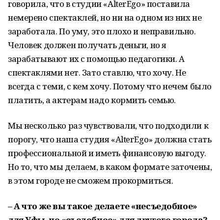
говорила, что в студии «АlterEgo» поставила
немерено спектаклей, но ни на одном из них не
заработала. По уму, это плохо и неправильно.
Человек должен получать деньги, но я
зарабатывают их с помощью педагогики. А
спектаклями нет. Зато ставлю, что хочу. Не
всегда с теми, с кем хочу. Потому что нечем было
платить, а актерам надо кормить семью.
Мы несколько раз чувствовали, что подходили к
порогу, что наша студия «АlterEgo» должна стать
профессиональной и иметь финансовую выгоду.
Но то, что мы делаем, в каком формате заточены,
в этом городе не сможем прокормиться.
– А что же вы такое делаете «несъедобное»
для Уфы, но «съедобное» для другого города?