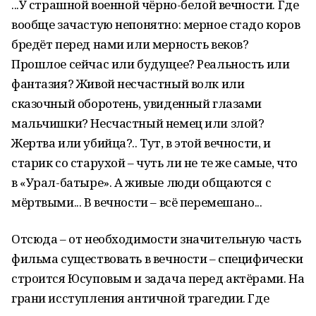
...У страшной военной чёрно-белой вечности. Где
вообще зачастую непонятно: мерное стадо коров
бредёт перед нами или мерность веков?
Прошлое сейчас или будущее? Реальность или
фантазия? Живой несчастный волк или
сказочный оборотень, увиденный глазами
мальчишки? Несчастный немец или злой?
Жертва или убийца?.. Тут, в этой вечности, и
старик со старухой – чуть ли не те же самые, что
в «Урал-батыре». А живые люди общаются с
мёртвыми... В вечности – всё перемешано...
Отсюда – от необходимости значительную часть
фильма существовать в вечности – специфически
строится Юсуповым и задача перед актёрами. На
грани исступления античной трагедии. Где