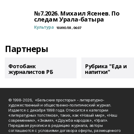
№7.2026. Михаил Ясенев. По
следам Урала-батыра
Культура
10 ИЮЛЯ , 06:07
Партнеры
Фотобанк
Рубрика "Еда и
журналистов РБ
напитки"
© 1998-2026, «Бельские просторы» - литературно-
художественный и общественно-политический журнал.
Издается с декабря 1998 года. Относится к категории
«литературных толстяков», таких, как «Новый мир», «Наш
современник», «Знамя», «Дружба народов», «Урал».
Передавая рукописи в редакцию журнала, авторы
соглашаются с условиями договора оферты, размещенного