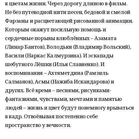
к цветам жизни. Через дорогу длиною в фильм.
Не без путеводной нити песен, бедовой и смелой
Фарзаны и расцветающей рисованной анимации.
Которым окажут посильную помощь и
сердечные порывы влюблённых – Азамата
(Линар Баитов), Володьки (Владимир Вольский),
Васили (Наркас Калмурзина). И эскапады
шебутного Лёшки (Илья Славненко). И
воспоминания – Ахтяметдина (Рамзиль
Салманов), Асмы (Нажиба Искандарова) и
других. Всё время – песнями, рисунками-
фантазиями, чувствами, мечтами и памятью
людей – жизнь и цвет будут понемногу врываться
в кадр. Отвоёвывая постепенно себе
пространство у вечности.