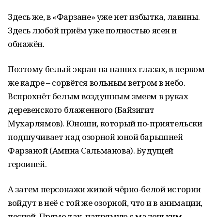
Здесь же, в «Фарзане» уже нет избытка, лавины.
Здесь любой приём уже полностью ясен и
обнажён.
Поэтому белый экран на наших глазах, в первом
же кадре – сорвётся вольным ветром в небо.
Вспрохнёт белым воздушным змеем в руках
деревенского блаженного (Байзигит
Мухарлямов). Юноши, который по-приятельски
подшучивает над озорной юной барышней
Фарзаной (Амина Сальманова). Будущей
героиней.
А затем персонажи живой чёрно-белой истории
войдут в неё с той же озорной, что и в анимации,
песней. Прямо так, напрямую с маленьким