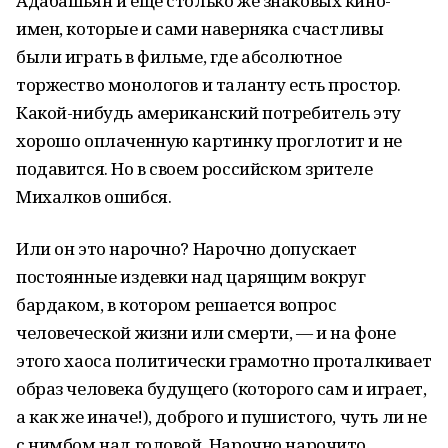
Адабашьян и еще столько же знаковых кино-
имен, которые и сами наверняка счастливы
были играть в фильме, где абсолютное
торжество монологов и таланту есть простор.
Какой-нибудь американский потребитель эту
хорошо оплаченную картинку проглотит и не
подавится. Но в своем российском зрителе
Михалков ошибся.
Или он это нарочно? Нарочно допускает
постоянные издевки над царящим вокруг
бардаком, в котором решается вопрос
человеческой жизни или смерти, — и на фоне
этого хаоса политически грамотно проталкивает
образ человека будущего (которого сам и играет,
а как же иначе!), доброго и пушистого, чуть ли не
с нимбом над головой. Нарочно нарочито