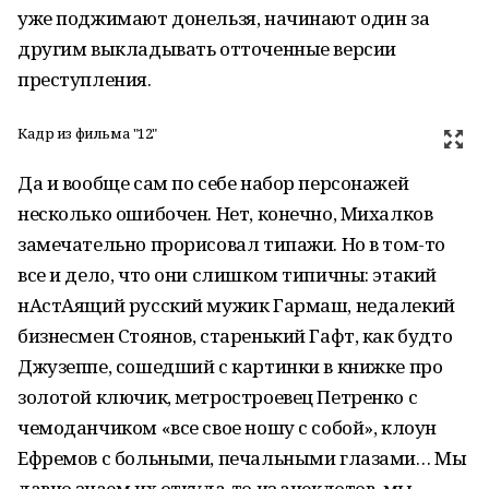
уже поджимают донельзя, начинают один за
другим выкладывать отточенные версии
преступления.
Кадр из фильма "12"
Да и вообще сам по себе набор персонажей
несколько ошибочен. Нет, конечно, Михалков
замечательно прорисовал типажи. Но в том-то
все и дело, что они слишком типичны: этакий
нАстАящий русский мужик Гармаш, недалекий
бизнесмен Стоянов, старенький Гафт, как будто
Джузеппе, сошедший с картинки в книжке про
золотой ключик, метростроевец Петренко с
чемоданчиком «все свое ношу с собой», клоун
Ефремов с больными, печальными глазами… Мы
давно знаем их откуда-то из анекдотов, мы