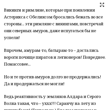
Викинги и римляне, которые при появлении
Астерикса с Обеликсом бросались бежать во все
стороны... эти римляне с викингами, повстречай
они северных амуров, даже испугаться бы не
успели!
Впрочем, амурам-то, батырам-то – достались
вороги почище пиратов и легионеров! Повреднее.
Помассовее...
Но и те против амуров долго не продержались!
Да и продержаться не могли!
Ведь реактивность у земляков Алдара и Серого
Волка такая, что – уххх!!! Саранчу на лету из