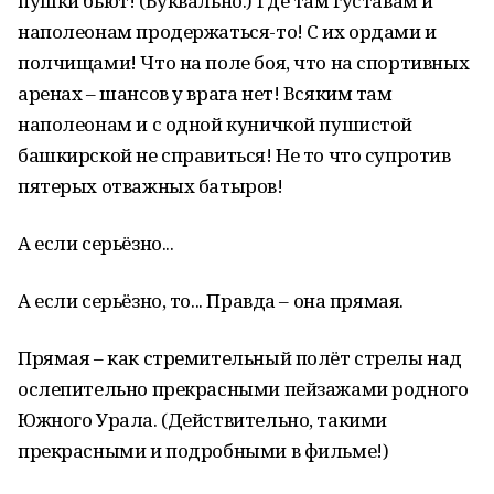
пушки бьют! (Буквально.) Где там густавам и
наполеонам продержаться-то! С их ордами и
полчищами! Что на поле боя, что на спортивных
аренах – шансов у врага нет! Всяким там
наполеонам и с одной куничкой пушистой
башкирской не справиться! Не то что супротив
пятерых отважных батыров!
А если серьёзно...
А если серьёзно, то... Правда – она прямая.
Прямая – как стремительный полёт стрелы над
ослепительно прекрасными пейзажами родного
Южного Урала. (Действительно, такими
прекрасными и подробными в фильме!)