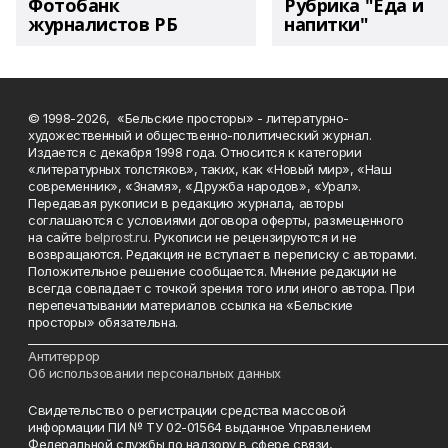
Фотобанк
Рубрика "Еда и
журналистов РБ
напитки"
© 1998-2026, «Бельские просторы» - литературно-
художественный и общественно-политический журнал.
Издается с декабря 1998 года. Относится к категории
«литературных толстяков», таких, как «Новый мир», «Наш
современник», «Знамя», «Дружба народов», «Урал».
Передавая рукописи в редакцию журнала, авторы
соглашаются с условиями договора оферты, размещенного
на сайте
belprost.ru
. Рукописи не рецензируются и не
возвращаются. Редакция не вступает в переписку с авторами.
Положительное решение сообщается. Мнение редакции не
всегда совпадает с точкой зрения того или иного автора. При
перепечатывании материалов ссылка на «Бельские
просторы» обязательна.
___________________________________________________________________________
Антитеррор
Об использовании персональных данных
Свидетельство о регистрации средства массовой
информации ПИ № ТУ 02-01564 выданное Управлением
Федеральной службы по надзору в сфере связи,