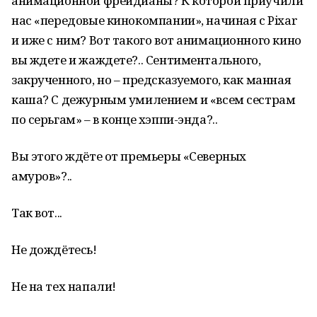
анимационной фрейдианы? К которой приучили
нас «передовые кинокомпании», начиная с Pixar
и иже с ним? Вот такого вот анимационного кино
вы ждете и жаждете?.. Сентиментального,
закрученного, но – предсказуемого, как манная
каша? С дежурным умилением и «всем сестрам
по серьгам» – в конце хэппи-энда?..
Вы этого ждёте от премьеры «Северных
амуров»?..
Так вот...
Не дождётесь!
Не на тех напали!