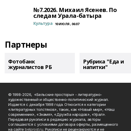
№7.2026. Михаил Ясенев. По
следам Урала-батыра
Культура
10 ИЮЛЯ , 06:07
Партнеры
Фотобанк
Рубрика "Еда и
журналистов РБ
напитки"
© 1998-2026, «Бельские просторы» - литературно-
художественный и общественно-политический журнал.
Издается с декабря 1998 года. Относится к категории
«литературных толстяков», таких, как «Новый мир», «Наш
современник», «Знамя», «Дружба народов», «Урал».
Передавая рукописи в редакцию журнала, авторы
соглашаются с условиями договора оферты, размещенного
на сайте
belprost.ru
. Рукописи не рецензируются и не