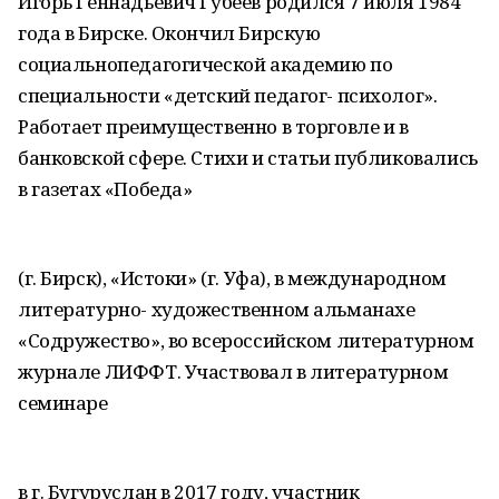
Игорь Геннадьевич Губеев родился 7 июля 1984
года в Бирске. Окончил Бирскую
социальнопедагогической академию по
специальности «детский педагог- психолог».
Работает преимущественно в торговле и в
банковской сфере. Стихи и статьи публиковались
в газетах «Победа»
(г. Бирск), «Истоки» (г. Уфа), в международном
литературно- художественном альманахе
«Содружество», во всероссийском литературном
журнале ЛИФФТ. Участвовал в литературном
семинаре
в г. Бугуруслан в 2017 году, участник