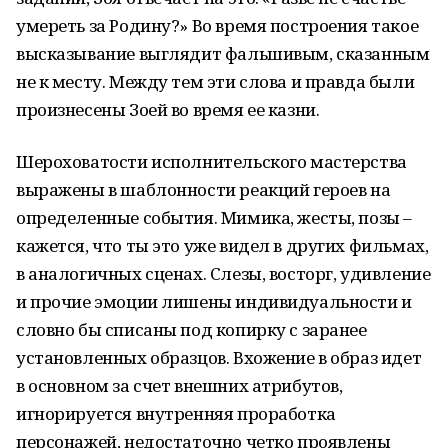
умереть за Родину?» Во время построения такое
высказывание выглядит фальшивым, сказанным
не к месту. Между тем эти слова и правда были
произнесены Зоей во время ее казни.
Шероховатости исполнительского мастерства
выражены в шаблонности реакций героев на
определенные события. Мимика, жесты, позы –
кажется, что ты это уже видел в других фильмах,
в аналогичных сценах. Слезы, восторг, удивление
и прочие эмоции лишены индивидуальности и
словно бы списаны под копирку с заранее
установленных образцов. Вхожение в образ идет
в основном за счет внешних атрибутов,
игнорируется внутренняя проработка
персонажей, недостаточно четко проявлены