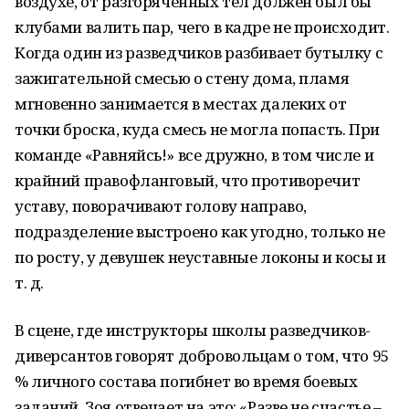
воздухе, от разгоряченных тел должен был бы
клубами валить пар, чего в кадре не происходит.
Когда один из разведчиков разбивает бутылку с
зажигательной смесью о стену дома, пламя
мгновенно занимается в местах далеких от
точки броска, куда смесь не могла попасть. При
команде «Равняйсь!» все дружно, в том числе и
крайний правофланговый, что противоречит
уставу, поворачивают голову направо,
подразделение выстроено как угодно, только не
по росту, у девушек неуставные локоны и косы и
т. д.
В сцене, где инструкторы школы разведчиков-
диверсантов говорят добровольцам о том, что 95
% личного состава погибнет во время боевых
заданий, Зоя отвечает на это: «Разве не счастье –