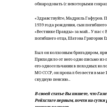
обнародовать (с некоторыми сокращ
«Здравствуйте, Мадриль Гафуров. 
1939 года рождения, сын погибшего
«Вестнике Правды» за май... У нас с
погибшего отца, Шатова Григория Е
Был он колхозным бригадиром, приз
Приходило от него одно письмо из-
его односельчанин в походных коло
МО СССР, он пропал без вести в мае
скудную пенсию...
В своей статье Вы пишете, что Газ
Рейхстаге первым, почти на сутки р
несколько часов...