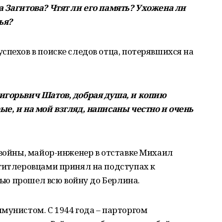
 Загитова? Чтят ли его память? Ухожена ли
ья?
спехов в поиске следов отца, потерявшихся на
игорьвич Шатов, добрая душа, и копию
е, и на мой взгляд, написаны честно и очень
 войны, майор-инженер в отставке Михаил
 гитлеровцами принял на подступах к
стью прошел всю войну до Берлина.
мунистом. С 1944 года – парторгом