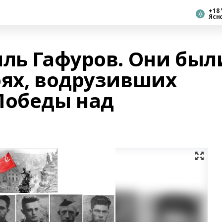
+18 
Ясн
иль Гафуров. Они был
оях, водрузивших
Победы над