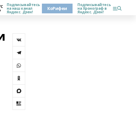
Подписывайтесь
Подписывайтесь
°С
КоРифеи
на наш канал
на Хронограф в
о
Яндекс. Дзен!
Яндекс. Дзен!
и