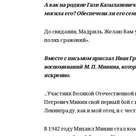
А как на родине Гази Казыхановича
могила его? Обеспечена ли его сем
До свидания, Мадриль. Желаю Вам у
полях сражений».
Вместе с письмом прислал Иван Гр
воспоминаний М. П. Минина, которы
искренно.
...Участник Великой Отечественной
Петрович Минин свой первый бой с
Ленинграду, как и мой отец, и с че
В 1942 году Михаил Минин стал ком