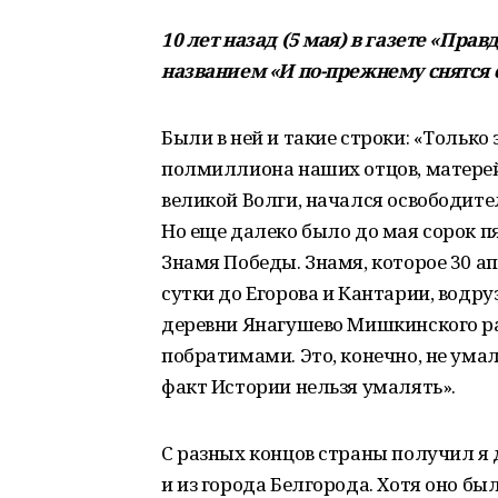
10 лет назад (5 мая) в газете «Пра
названием «И по-прежнему снятся 
Были в ней и такие строки: «Только
полмиллиона наших отцов, матерей, б
великой Волги, начался освободите
Но еще далеко было до мая сорок пя
Знамя Победы. Знамя, которое 30 апр
сутки до Егорова и Кантарии, водру
деревни Янагушево Мишкинского р
побратимами. Это, конечно, не ума
факт Истории нельзя умалять».
С разных концов страны получил я
и из города Белгорода. Хотя оно бы