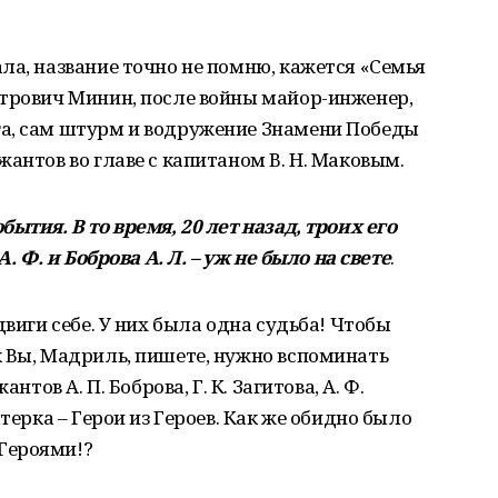
ла, название точно не помню, кажется «Семья
етрович Минин, после войны майор-инженер,
а, сам штурм и водружение Знамени Победы
антов во главе с капитаном В. Н. Маковым.
ытия. В то время, 20 лет назад, троих его
. Ф. и Боброва А. Л. – уж не было на свете
.
двиги себе. У них была одна судьба! Чтобы
к Вы, Мадриль, пишете, нужно вспоминать
нтов А. П. Боброва, Г. К. Загитова, А. Ф.
терка – Герои из Героев. Как же обидно было
Героями!?