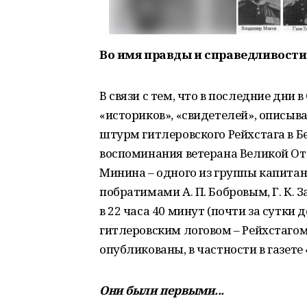
Во имя правды и справедливости
В связи с тем, что в последние дни
«историков», «свидетелей», описыва
штурм гитлеровского Рейхстага в 
воспоминания ветерана Великой О
Минина – одного из группы капитана
побратимами А. П. Бобровым, Г. К. З
в 22 часа 40 минут (почти за сутки
гитлеровским логовом – Рейхстагом
опубликованы, в частности в газет
Они были первыми...