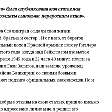
вда» была опубликована моя статья под
солдаты сыновьям, переросшим отцов».
 за Сталинград отдали свои жизни
ратьев и сестер... И от него, от берегов
льный поход Красной армии к логову Гитлера.
того года, когда над Рейхстагом взовьется
еля 1945 года в 22 часа 40 минут, почти за
зил Гази Загитов, наш земляк, уроженец
айона Башкирии, со своими боевыми
ляет подвига официальных знаменосцев. Но и
 добрые отзывы на свою статью, пришло письмо
ло адресовано лично мне, я решил его