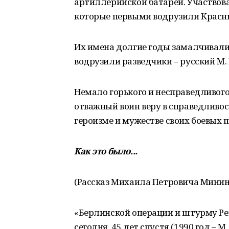
артиллерийской батареи. Участвова
которые первыми водрузили Красн
Их имена долгие годы замалчивалис
водрузили разведчики – русский М. Е
Немало горького и несправедливого
отважный воин веру в справедливост
героизме и мужестве своих боевых п
Как это было...
(Рассказ Михаила Петровича Минин
«Берлинской операции и штурму Рей
сегодня, 45 лет спустя (1990 год – М