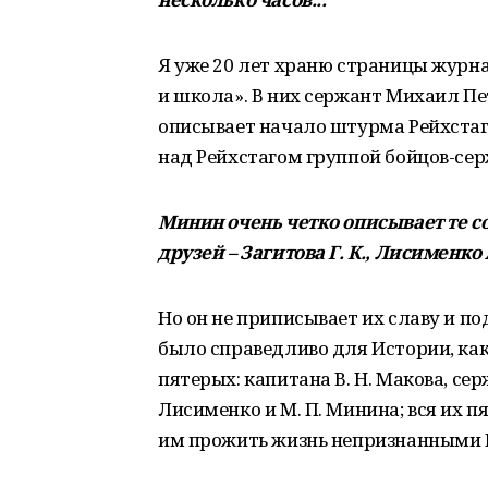
Я уже 20 лет храню страницы журна
и школа». В них сержант Михаил П
описывает начало штурма Рейхстаг
над Рейхстагом группой бойцов-серж
Минин очень четко описывает те соб
друзей – Загитова Г. К., Лисименко А
Но он не приписывает их славу и по
было справедливо для Истории, ка
пятерых: капитана В. Н. Макова, сержа
Лисименко и М. П. Минина; вся их пя
им прожить жизнь непризнанными 