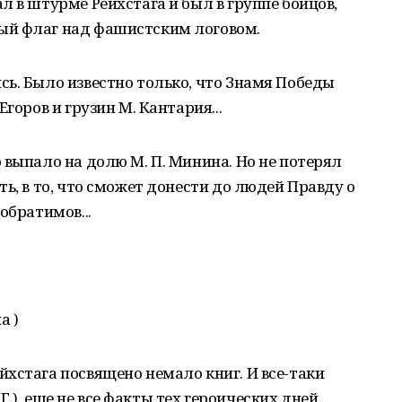
л в штурме Рейхстага и был в группе бойцов,
ый флаг над фашистским логовом.
ь. Было известно только, что Знамя Победы
горов и грузин М. Кантария...
 выпало на долю М. П. Минина. Но не потерял
ь, в то, что сможет донести до людей Правду о
обратимов...
а )
хстага посвящено немало книг. И все-таки
. Г.), еще не все факты тех героических дней