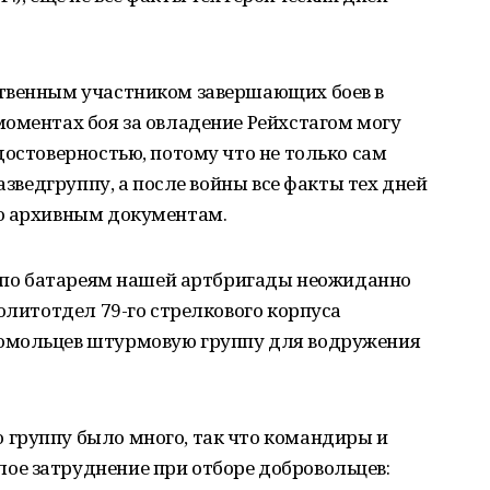
ственным участником завершающих боев в
оментах боя за овладение Рейхстагом могу
достоверностью, потому что не только сам
разведгруппу, а после войны все факты тех дней
о архивным документам.
а по батареям нашей артбригады неожиданно
политотдел 79-го стрелкового корпуса
омольцев штурмовую группу для водружения
группу было много, так что командиры и
е затруднение при отборе добровольцев: