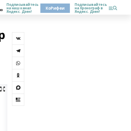
Подписывайтесь
Подписывайтесь
КоРифеи
на наш канал
на Хронограф в
но
Яндекс. Дзен!
Яндекс. Дзен!
р