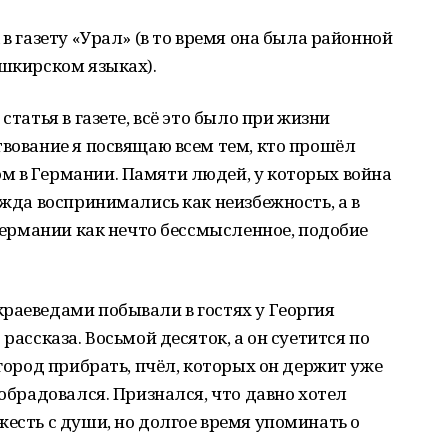
 в газету «Урал» (в то время она была районной
ашкирском языках).
статья в газете, всё это было при жизни
твование я посвящаю всем тем, кто прошёл
м в Германии. Памяти людей, у которых война
ужда воспринимались как неизбежность, а в
 Германии как нечто бессмысленное, подобие
раеведами побывали в гостях у Георгия
рассказа. Восьмой десяток, а он суетится по
огород прибрать, пчёл, которых он держит уже
 обрадовался. Признался, что давно хотел
жесть с души, но долгое время упоминать о