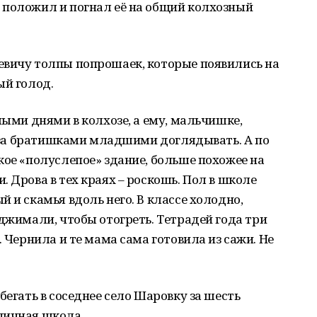
 положил и погнал её на общий колхозный
евичу толпы попрошаек, которые появились на
ый голод.
лыми днями в колхозе, а ему, мальчишке,
ь, за братишками младшими доглядывать. А по
кое «полуслепое» здание, больше похожее на
 Дрова в тех краях – роскошь. Пол в школе
 и скамья вдоль него. В классе холодно,
оджимали, чтобы отогреть. Тетрадей года три
. Чернила и те мама сама готовила из сажи. Не
бегать в соседнее село Шаровку за шесть
пичная школа.