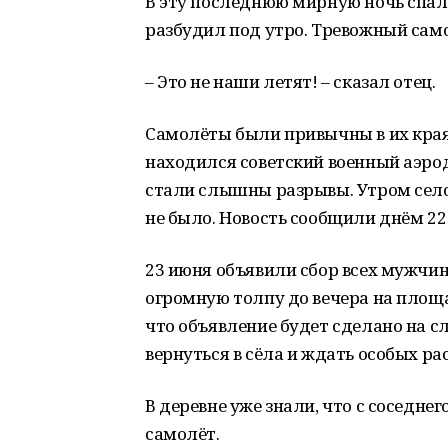
В эту последнюю мирную ночь спали
разбудил под утро. Тревожный са
– Это не наши летят! – сказал отец.
Самолёты были привычны в их края
находился советский военный аэрод
стали слышны разрывы. Утром сел
не было. Новость сообщили днём 22
23 июня объявили сбор всех мужчин
огромную толпу до вечера на площ
что объявление будет сделано на с
вернуться в сёла и ждать особых р
В деревне уже знали, что с соседне
самолёт.