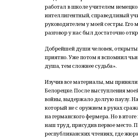
работал в школе учителем немецког
интеллигентный, справедливый учи
руководителем у моей сестры. Его
разговор у нас был достаточно отк
Добрейшей души человек, открытый,
приятно. Уже потом я вспомнил чьи-
душа, тем сложнее судьба».
Изучив все материалы, мы приняли 
Белорецке. После выступления мое
войны, выдержало долгую паузу. На
который не с оружием в руках сражал
на германского фермера. Но в итог
наш труд, присудив первое место. 
республиканских чтениях, где жюри