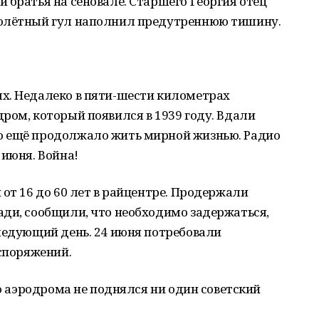
 братья на сеновале. Старшего Георгия отец
молётный гул наполнил предутреннюю тишину.
х. Недалеко в пяти-шести километрах
ром, который появился в 1939 году. Вдали
о ещё продолжало жить мирной жизнью. Радио
 июня. Война!
 от 16 до 60 лет в райцентре. Продержали
ади, сообщили, что необходимо задержаться,
ледующий день. 24 июня потребовали
аспоряжений.
го аэродрома не поднялся ни один советский