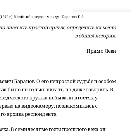
70 г.). Крайний в верхнем ряду – Баранов Г. А
о навесить простой ярлык, определить их место
в общей истории.
Примо Леви
ьевич Баранов. О его непростой судьбе и особом
зя было не только писать, но даже говорить. В
аеведческого кружка побывали в гостях у
ервью на видеокамеру, познакомились с
о архива респондента.
века. В семидесятые годы прошлого века он