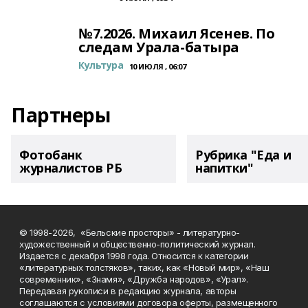
№7.2026. Михаил Ясенев. По
следам Урала-батыра
Культура
10 ИЮЛЯ , 06:07
Партнеры
Фотобанк
Рубрика "Еда и
журналистов РБ
напитки"
© 1998-2026, «Бельские просторы» - литературно-
художественный и общественно-политический журнал.
Издается с декабря 1998 года. Относится к категории
«литературных толстяков», таких, как «Новый мир», «Наш
современник», «Знамя», «Дружба народов», «Урал».
Передавая рукописи в редакцию журнала, авторы
соглашаются с условиями договора оферты, размещенного