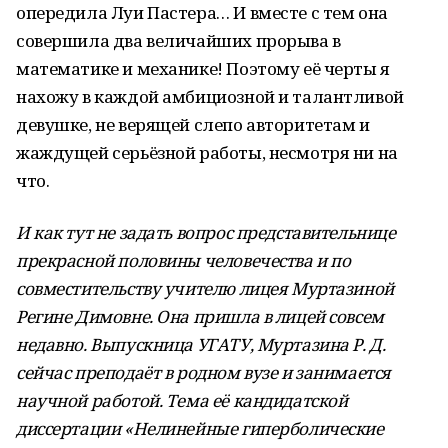
опередила Луи Пастера… И вместе с тем она
совершила два величайших прорыва в
математике и механике! Поэтому её черты я
нахожу в каждой амбициозной и талантливой
девушке, не верящей слепо авторитетам и
жаждущей серьёзной работы, несмотря ни на
что.
И как тут не задать вопрос представительнице
прекрасной половины человечества и по
совместительству учителю лицея Муртазиной
Регине Димовне. Она
пришла в лицей совсем
недавно. Выпускница УГАТУ, Муртазина Р. Д.
сейчас преподаёт в родном вузе и занимается
научной работой. Тема её кандидатской
диссертации «Нелинейные гиперболические