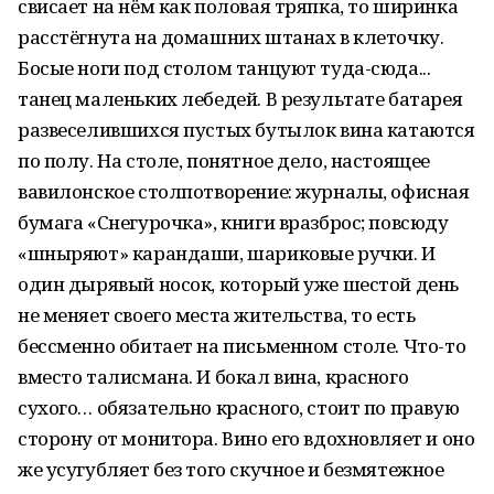
свисает на нём как половая тряпка, то ширинка
расстёгнута на домашних штанах в клеточку.
Босые ноги под столом танцуют туда-сюда...
танец маленьких лебедей. В результате батарея
развеселившихся пустых бутылок вина катаются
по полу. На столе, понятное дело, настоящее
вавилонское столпотворение: журналы, офисная
бумага «Снегурочка», книги вразброс; повсюду
«шныряют» карандаши, шариковые ручки. И
один дырявый носок, который уже шестой день
не меняет своего места жительства, то есть
бессменно обитает на письменном столе. Что-то
вместо талисмана. И бокал вина, красного
сухого… обязательно красного, стоит по правую
сторону от монитора. Вино его вдохновляет и оно
же усугубляет без того скучное и безмятежное