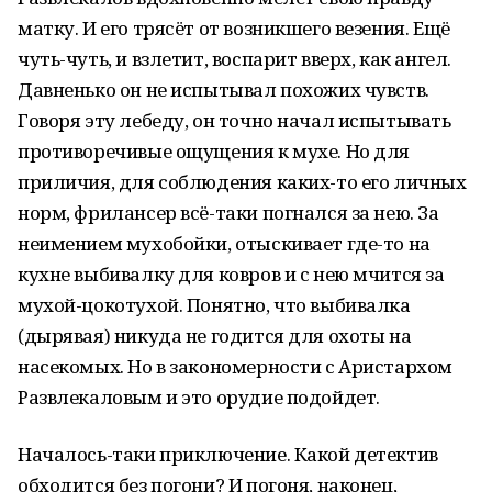
матку. И его трясёт от возникшего везения. Ещё
чуть-чуть, и взлетит, воспарит вверх, как ангел.
Давненько он не испытывал похожих чувств.
Говоря эту лебеду, он точно начал испытывать
противоречивые ощущения к мухе. Но для
приличия, для соблюдения каких-то его личных
норм, фрилансер всё-таки погнался за нею. За
неимением мухобойки, отыскивает где-то на
кухне выбивалку для ковров и с нею мчится за
мухой-цокотухой. Понятно, что выбивалка
(дырявая) никуда не годится для охоты на
насекомых. Но в закономерности с Аристархом
Развлекаловым и это орудие подойдет.
Началось-таки приключение. Какой детектив
обходится без погони? И погоня, наконец,