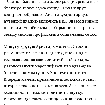
– Ладно! Сменить надо блокировщик рекламы в
браузере, иначе с ума сойду… Прут и прут
квадратнообразные. Ага, и двухфакторную
аутентификацию включить в ВК. Знаем, верим и
не верим! Но пёс с вами, – бормочет он, прыгая
между своими профилями в социальных сетях.
Минуту-другую Аристарх молчит. Строчит
размашисто текст в «Яндекс.Дзене». Над его
головою лениво свисает китайский фонарь,
разрисованный иероглифами; что едва-едва
бросает в комнату ошмётки тусклого света.
Впереди маячит привычное пластиковое окно,
шторы, похожие на алые паруса. А за окном же
хозяйничает зима, метелит не на шутку.
Верхушки деревьев вытанцовывают рок-н-ролл.