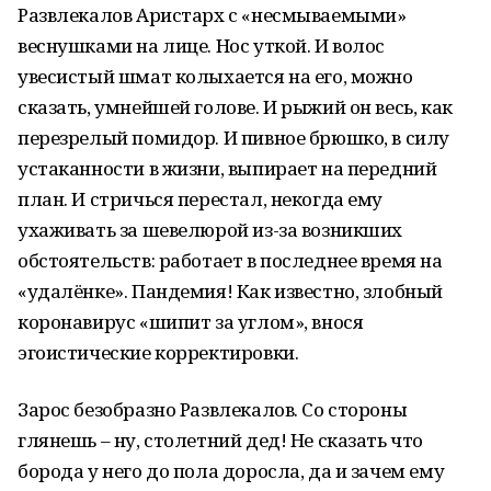
Развлекалов Аристарх с «несмываемыми»
веснушками на лице. Нос уткой. И волос
увесистый шмат колыхается на его, можно
сказать, умнейшей голове. И рыжий он весь, как
перезрелый помидор. И пивное брюшко, в силу
устаканности в жизни, выпирает на передний
план. И стричься перестал, некогда ему
ухаживать за шевелюрой из-за возникших
обстоятельств: работает в последнее время на
«удалёнке». Пандемия! Как известно, злобный
коронавирус «шипит за углом», внося
эгоистические корректировки.
Зарос безобразно Развлекалов. Со стороны
глянешь – ну, столетний дед! Не сказать что
борода у него до пола доросла, да и зачем ему