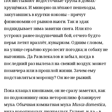
Посвистывают водосточные трубы в домах-
хрущёвках. И минорно шлёпают пешеходы,
закутавшись в куртки-коконы – прячут
физиономии от рывков вьюги. Так и эдак
подкидывает зима завитки снега. Или кто
устроил ранее подушечный бой, отчего будто
перья летят вразлёт, кувырком. Одним словом,
на улице серьёзно куролесит погодка; и собаку не
выгонишь. Да Развлекалов и забыл, когда в
последний раз вылезал на свежий воздух: может
позавчера или в прошлой жизни. Зачем ему
подставляться морозцу? Он же не рыжий.
Пока клацал кнопками, он не сразу заметил, как
по подоконнику окна неторопливо фланирует
муха. Обычная комнатная муха
Musca domestica,
вида короткоусых двукрылых. Гуляет, и да – в