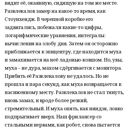
видит её, окаянную, сидящую на том же месте.
Развлекалов замер на какое-то время, как
Стоунхендж. В черепной коробке его
задвигались, побежали какие-то цифры,
логарифмические уравнения, интегралы:
вычисления на злобу дня. Затем он осторожно
приближается к эпицентру, где находится муха
и замахивается на неё ладонью-ковшом. Но, увы,
муха – не дура, махом сдёргивается с монитора.
Прибить её Развлекалову не удалось. Но не
прошла и пара секунд, как муха возвращается к
насиженному месту. Развлекалов не стал тянуть,
вновь замах, и вроде более резкий,
стремительный. И муха опять, как ниндзя, ловко
подпрыгивает вверх. Наш фрилансер со
стальными нервами, как робот, снова пытается