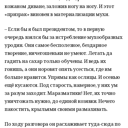
кожаном диване, заложив ногу на ногу. И этот
«призрак» виновен в материализации мухи.
– Если бы я был президентом, то в первую
очередь взялся бы за истребление мухообразных
уродин. Они самое бесполезное, бездарное
творение, ничегошеньки не умеют. Летать да
гадить на сахар только обучены. И ведь их
гонишь, а они норовят опять усесться, где им
больше нравится. Упрямы как ослицы. И осенью
ещё кусаются. Под старость, наверное, у них ум
за разум заходит. Маразматики! Нет, их точно
уничтожать нужно, до единой козявки. Нечего
пакостить, крыльями своими размахивать.
По ходу разговора он расхаживает туда-сюда по