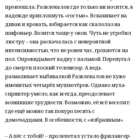
произошла. Развлекалов где только ни носится, в
надежде прихлопнуть «гостью». Вскакивает на
диван и кровать, взбирается как скалолаз на
шифоньер. Возится чаще у окон. Чуть не угробил
люстру – она раскачалась с невероятной
интенсивностью, что не ровен час, грохнется на
пол. Опрокидывает кадку с пальмой. Перепугал
до смерти плоский телевизор. А ведь
размахивает выбивалкой Развлекалов не хуже
именитых четырёх мушкетёров. Однако муха-
спринтер умело, как всегда, преодолевает
возникшие трудности. Возможно, её всё веселит:
где ещё можно так покуролесить с
домочадцами. В особенности, с «избранным».
– А пёс с тобой! – пролепетал устало фрилансер-