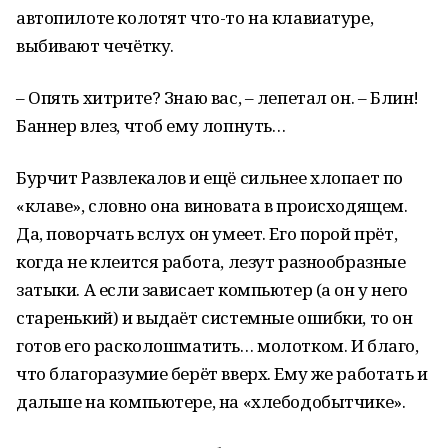
автопилоте колотят что-то на клавиатуре,
выбивают чечётку.
– Опять хитрите? Знаю вас, – лепетал он. – Блин!
Баннер влез, чтоб ему лопнуть…
Бурчит Развлекалов и ещё сильнее хлопает по
«клаве», словно она виновата в происходящем.
Да, поворчать вслух он умеет. Его порой прёт,
когда не клеится работа, лезут разнообразные
затыки. А если зависает компьютер (а он у него
старенький) и выдаёт системные ошибки, то он
готов его расколошматить… молотком. И благо,
что благоразумие берёт вверх. Ему же работать и
дальше на компьютере, на «хлебодобытчике».