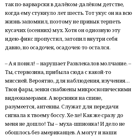
так по-варварски в далёком-далёком детстве,
когда ему стукнуло лет шесть. Тот укус он на всю
жизнь запомнил, поэтому не привык терпеть
кусачих (осенних) мух. Хотя он одиозную эту
идею-фикс пропустил, затопил внутри себя
давно, но осадочек, осадочек-то остался.
– А я понял! – нарушает Развлекалов молчание. –
Ты, стервозина, прибыла сюда с какой-то
миссией. Вероятно, для наблюдения, изучения…
Твои фары, зенки снабжены микроскопическими
видеокамерами. А ворсинки на спине,
разумеется, антенны. Служат для передачи
сигнала к твоему боссу. Хе-хе! Как же сразу до
меня не дошло! Ты – муха-шпионка! И дело не
обошлось без американцев. А могут и наши