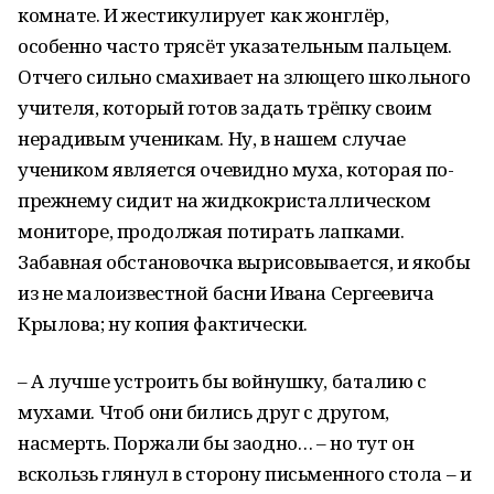
комнате. И жестикулирует как жонглёр,
особенно часто трясёт указательным пальцем.
Отчего сильно смахивает на злющего школьного
учителя, который готов задать трёпку своим
нерадивым ученикам. Ну, в нашем случае
учеником является очевидно муха, которая по-
прежнему сидит на жидкокристаллическом
мониторе, продолжая потирать лапками.
Забавная обстановочка вырисовывается, и якобы
из не малоизвестной басни Ивана Сергеевича
Крылова; ну копия фактически.
– А лучше устроить бы войнушку, баталию с
мухами. Чтоб они бились друг с другом,
насмерть. Поржали бы заодно… – но тут он
вскользь глянул в сторону письменного стола – и