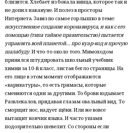
близится. Хлебает из бокала винца, которое так и
не допил накануне. И полез в просторы
Интернета. Завяз по самое горлышко в теме:
искусственное создание коронавируса, и как с его
помощью (типа тайное правительство) пытается
управлять всей планетой… про куар-код и прочую
шалабуду
. И что-то около того. Мимоходом
принялся штудировать школьный учебник
химии за 10-й класс, листая бегло страницы. На
его лице в этом момент отображаются
«карикатуры», то есть гримасы, которые
сменяются одни за другими. То брови вздымает
Развлекалов, придавая глазам овальный вид. То
сморщит нос, надует щёки. Или же вовсе
вытащит кончик языка. И часто ушами
подозрительно шевелит. Со стороны если