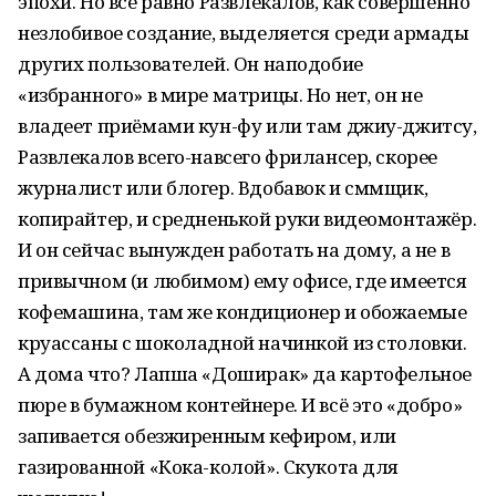
эпохи. Но всё равно Развлекалов, как совершенно
незлобивое создание, выделяется среди армады
других пользователей. Он наподобие
«избранного» в мире матрицы. Но нет, он не
владеет приёмами кун-фу или там джиу-джитсу,
Развлекалов всего-навсего фрилансер, скорее
журналист или блогер. Вдобавок и сммщик,
копирайтер, и средненькой руки видеомонтажёр.
И он сейчас вынужден работать на дому, а не в
привычном (и любимом) ему офисе, где имеется
кофемашина, там же кондиционер и обожаемые
круассаны с шоколадной начинкой из столовки.
А дома что? Лапша «Доширак» да картофельное
пюре в бумажном контейнере. И всё это «добро»
запивается обезжиренным кефиром, или
газированной «Кока-колой». Скукота для