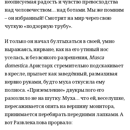
неописуемая радость и чувство превосходства
над человечеством… над ботами. Мы же помним
– он избранный! Смотрит на мир через свою
чуткую «подзорную трубу».
И только он начал бултыхаться в своей, умно
выражаясь, нирване, как на его утиный нос
уселась, и без всякого разрешения,
Musca
domestica.
Аристарх стремительно подскакивает
в кресле, прыгает как заведённый, размахивая
нервно руками, будто муха откусила ему
полноса. «Приземление» двукрылого его
разозлило не на шутку. Муха… что ей, веселушке,
пересаживается опять на вершину монитора,
принимается перебирать передними лапками. А
вот Развлекалова прорвало: