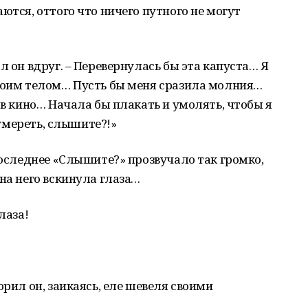
ются, оттого что ничего путного не могут
л он вдруг. – Перевернулась бы эта капуста… Я
своим телом… Пусть бы меня сразила молния…
 в кино… Начала бы плакать и умолять, чтобы я
ё умереть, слышите?!»
 последнее «Слышите?» прозвучало так громко,
на него вскинула глаза…
лаза!
орил он, заикаясь, еле шевеля своими