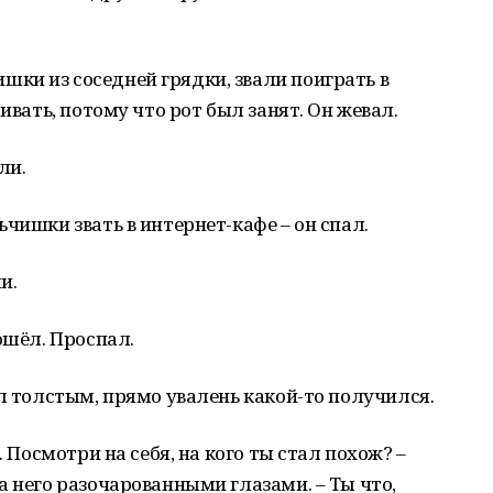
ки из соседней грядки, звали поиграть в
ивать, потому что рот был занят. Он жевал.
ли.
чишки звать в интернет-кафе – он спал.
и.
ошёл. Проспал.
ал толстым, прямо увалень какой-то получился.
. Посмотри на себя, на кого ты стал похож? –
а него разочарованными глазами. – Ты что,