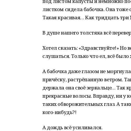
под листом капусты и немножко поес
листком сидела бабочка. Она тоже 
Такая красивая… Как тридцать три 
В душе нашего толстяка всё переве
Хотел сказать: «Здравствуйте!» Но в
слушаться. Только что ел, всё было
А бабочка даже глазом не моргнула
причёску, растрёпанную ветром. Т
держала она своё зеркальце… Так к
прекрасные волосы. Вправду, ни у к
таких обворожительных глаз. А так
кого-нибудь?!
А дождь всё усиливался.