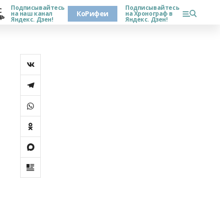
Подписывайтесь
Подписывайтесь
С
КоРифеи
на наш канал
на Хронограф в
дь
Яндекс. Дзен!
Яндекс. Дзен!