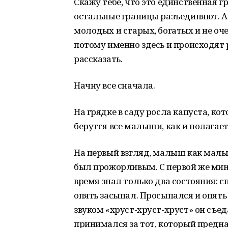
Скажу тебе, что это единственная гр
остальные границы разъединяют. А
молодых и старых, богатых и не оч
потому именно здесь и происходят р
рассказать.
Начну все сначала.
На грядке в саду росла капуста, кот
берутся все малыши, как и полагае
На первый взгляд, малыш как малыш
был прожорливым. С первой же мину
время знал только два состояния: с
опять засыпал. Просыпался и опять 
звуком «хруст-хруст-хруст» он съед
принимался за тот, который предн