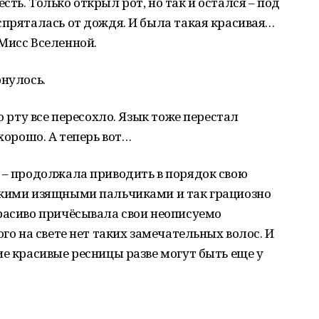
ть. Только открыл рот, но так и остался – под
спряталась от дождя. И была такая красивая…
Мисс Вселенной.
рнулось.
о рту все пересохло. Язык тоже перестал
 хорошо. А теперь вот…
 – продолжала приводить в порядок свою
акими изящными пальчиками и так грациозно
расиво причёсывала свои неописуемо
ого на свете нет таких замечательных волос. И
ие красивые ресницы разве могут быть еще у