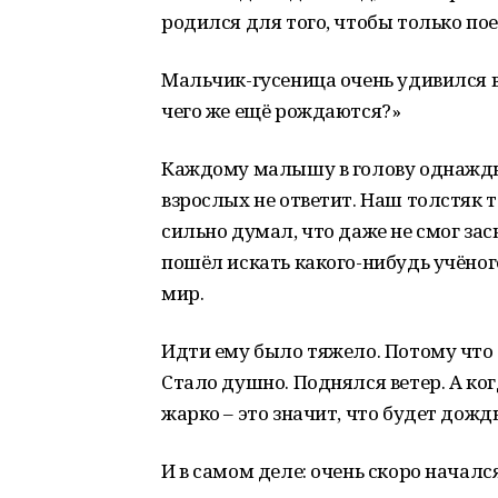
родился для того, чтобы только пое
Мальчик-гусеница очень удивился во
чего же ещё рождаются?»
Каждому малышу в голову однажды 
взрослых не ответит. Наш толстяк т
сильно думал, что даже не смог засн
пошёл искать какого-нибудь учёного
мир.
Идти ему было тяжело. Потому что 
Стало душно. Поднялся ветер. А ког
жарко – это значит, что будет дождь
И в самом деле: очень скоро начал