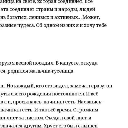
аница на свете, которая соединяет. Все
 эта соединяет страны и народы, людей
ень богатых, ленивых и активных… Может,
азные чудеса. Об одном из них я и хочу тебе
орую я весной посадил. В капусте, откуда
тся, родился мальчик-гусеница.
. Но каждый, кто его видел, замечал сразу: он
ты своего рождения постоянно ел. И всё
пал и, просыпаясь, начинал есть. Наевшись –
начинал есть. И так всё время. С громким
ал лист за листом. Съедал свой лист и
азначался другим. Хруст его был слышен