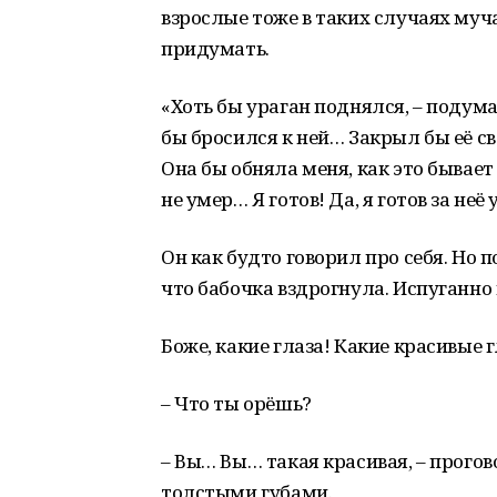
взрослые тоже в таких случаях муча
придумать.
«Хоть бы ураган поднялся, – подума
бы бросился к ней… Закрыл бы её 
Она бы обняла меня, как это бывает
не умер… Я готов! Да, я готов за не
Он как будто говорил про себя. Но
что бабочка вздрогнула. Испуганно 
Боже, какие глаза! Какие красивые г
– Что ты орёшь?
– Вы… Вы… такая красивая, – прогов
толстыми губами.