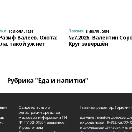
ика
Поэзия
10 ИЮЛЯ , 12:58
8 ИЮЛЯ , 06:54
 Разиф Валеев. Охота:
№7.2026. Валентин Сор
ла, такой уж нет
Круг завершён
Рубрика "Еда и напитки"
нный
Свидетельство о
Главный редактор: Горюхин
регистрации средства
_______________________________
как
массовой информации ПИ
Единый телефон доверия для
»,
№ ТУ 02-01564 выданное
их родителей: 8-800-2000-1
Управлением
и анонимный для всех жител