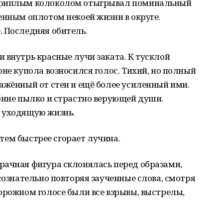
 хриплым колоколом отыгрывал поминальный
енным оплотом некоей жизни в округе.
. Последняя обитель.
 внутрь красные лучи заката. К тусклой
оне купола возносился голос. Тихий, но полный
ажённый от стен и ещё более усиленный ими.
бине пылко и страстно верующей души.
 уходящую жизнь.
, тем быстрее сгорает лучина.
рачная фигура склонялась перед образами,
ссознательно повторяя заученные слова, смотря
орожном голосе были все взрывы, выстрелы,