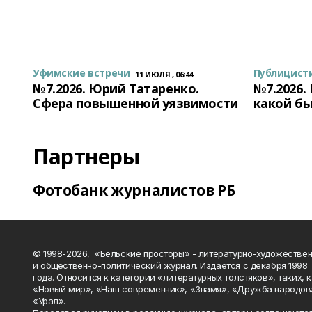
Уфимские встречи
Публицист
11 ИЮЛЯ , 06:44
№7.2026. Юрий Татаренко.
№7.2026.
Сфера повышенной уязвимости
какой бы
Партнеры
Фотобанк журналистов РБ
© 1998-2026, «Бельские просторы» - литературно-художестве
и общественно-политический журнал. Издается с декабря 1998
года. Относится к категории «литературных толстяков», таких, 
«Новый мир», «Наш современник», «Знамя», «Дружба народов
«Урал».