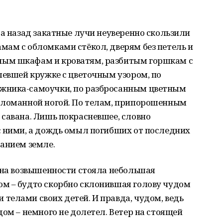
са назад закатные лучи неуверенно скользили
мам с обломками стёкол, дверям без петель и
ым шкафам и кроватям, разбитым горшкам с
левшей кружке с цветочным узором, по
жника-самоучки, по разбросанным цветным
тломанной ногой. По телам, припорошенным
савана. Лишь покрасневшее, словно
с ними, а дождь омыл погибших от последних
анием земле.
 на возвышенности стояла небольшая
м – будто скорбно склонившая голову чудом
телами своих детей. И правда, чудом, ведь
дом – немного не долетел. Ветер на стоящей