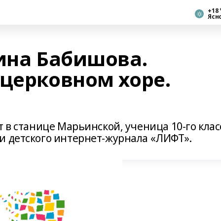
+18 
Ясн
лина Бабишова.
 церковном хоре.
т в станице Марьинской, ученица 10-го клас
и детского интернет-журнала «ЛИФТ».