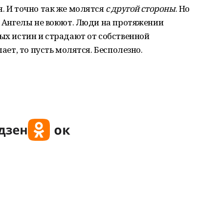
я. И точно так же молятся
с другой стороны
. Но
в. Ангелы не воюют. Люди на протяжении
тых истин и страдают от собственной
шает, то пусть молятся. Бесполезно.