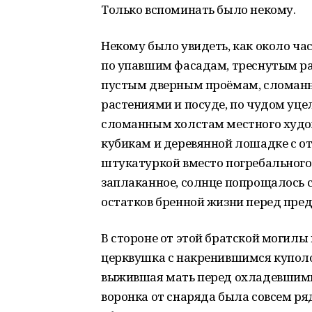
Только вспоминать было некому.
Некому было увидеть, как около ча
по упавшим фасадам, треснутым ра
пустым дверным проёмам, сломанн
растениями и посуде, по чудом уце
сломанным холстам местного худо
кубикам и деревянной лошадке с о
штукатуркой вместо погребального 
заплаканное, солнце попрощалось 
остатков бренной жизни перед пред
В стороне от этой братской могилы
церквушка с накренившимся куполо
выжившая мать перед охладевшими 
воронка от снаряда была совсем ря