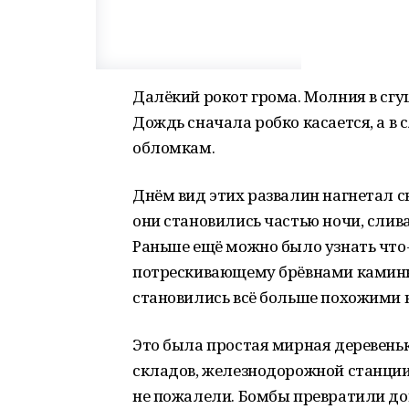
Далёкий рокот грома. Молния в сг
Дождь сначала робко касается, а 
обломкам.
Днём вид этих развалин нагнетал 
они становились частью ночи, слива
Раньше ещё можно было узнать что
потрескивающему брёвнами каминном
становились всё больше похожими 
Это была простая мирная деревенька
складов, железнодорожной станции,
не пожалели. Бомбы превратили дом