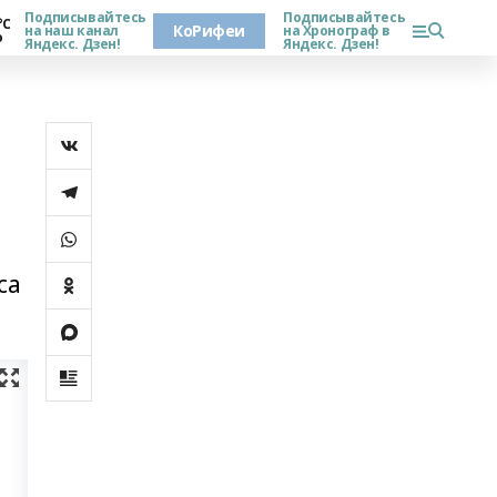
Подписывайтесь
Подписывайтесь
°С
КоРифеи
на наш канал
на Хронограф в
о
Яндекс. Дзен!
Яндекс. Дзен!
са