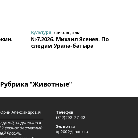
Культура
10 ИЮЛЯ , 06:07
окин.
№7.2026. Михаил Ясенев. По
следам Урала-батыра
Рубрика "Животные"
 Юрий Александрович
Телефон
__________________________
(347)292-77-62
 детей, подростков и
Эл. почта
22 (звонок бесплатный
bp2002@inbox.ru
ей России).