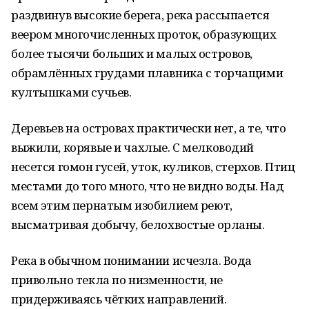
раздвинув высокие берега, река рассыпается
веером многочисленных проток, образующих
более тысячи больших и малых островов,
обрамлённых грудами плавника с торчащими
култышками сучьев.
Деревьев на островах практически нет, а те, что
выжили, корявые и чахлые. С мелководий
несется гомон гусей, уток, куликов, стерхов. Птиц
местами до того много, что не видно воды. Над
всем этим пернатым изобилием реют,
высматривая добычу, белохвостые орланы.
Река в обычном понимании исчезла. Вода
привольно текла по низменности, не
придерживаясь чётких направлений.