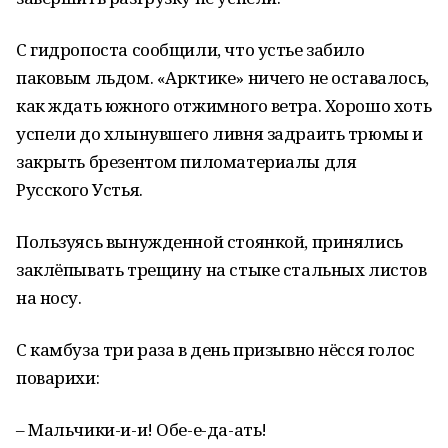
С гидропоста сообщили, что устье забило
паковым льдом. «Арктике» ничего не оставалось,
как ждать южного отжимного ветра. Хорошо хоть
успели до хлынувшего ливня задраить трюмы и
закрыть брезентом пиломатериалы для
Русского Устья.
Пользуясь вынужденной стоянкой, принялись
заклёпывать трещину на стыке стальных листов
на носу.
С камбуза три раза в день призывно нёсся голос
поварихи:
– Мальчики-и-и! Обе-е-да-ать!