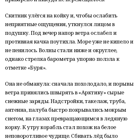
Скитник улёгся на койку и, чтобы ослабить
неприятные ощущения, уткнулся лицом в
подушку. Под вечер напор ветра ослабел и
противная качка поутихла. Море уже не кипело и
не пенилось. Волны стали ниже и округлее,
однако стрелка барометра упорно ползла к
отметке «Буря».
Она не обманула: сначала похолодало, и порывы
ветра принялись швырять в «Арктику» сырые
снежные заряды. Надстройки, такелаж, труба,
антенна, палуба быстро покрывались мокрым
снегом, на глазах превращающимся в ледяную
корку. К утру корабль стал похож на белое
неповоротливое чудище. Сбивать лёд было