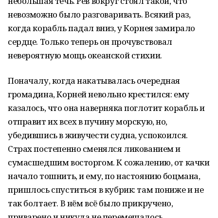
небольшая течь. Рёв вокруг стоял такой, что
невозможно было разговаривать. Всякий раз,
когда корабль падал вниз, у Корнея замирало
сердце. Только теперь он прочувствовал
невероятную мощь океанской стихии.
Поначалу, когда накатывалась очередная
громадина, Корней невольно крестился: ему
казалось, что она наверняка поглотит корабль и
отправит их всех в пучину морскую, но,
убедившись в живучести судна, успокоился.
Страх постепенно сменялся ликованием и
сумасшедшим восторгом. К сожалению, от качки
начало тошнить, и ему, по настоянию боцмана,
пришлось спуститься в кубрик: там пониже и не
так болтает. В нём всё было прикручено,
приварено и никуда не перемещалось.