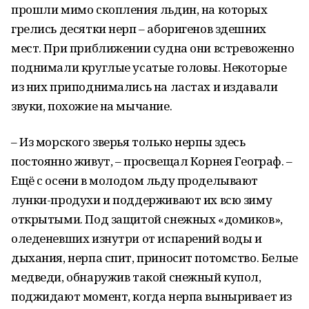
прошли мимо скопления льдин, на которых
грелись десятки нерп – аборигенов здешних
мест. При приближении судна они встревоженно
поднимали круглые усатые головы. Некоторые
из них приподнимались на ластах и издавали
звуки, похожие на мычание.
– Из морского зверья только нерпы здесь
постоянно живут, – просвещал Корнея Географ. –
Ещё с осени в молодом льду проделывают
лунки-продухи и поддерживают их всю зиму
открытыми. Под защитой снежных «домиков»,
оледеневших изнутри от испарений воды и
дыхания, нерпа спит, приносит потомство. Белые
медведи, обнаружив такой снежный купол,
поджидают момент, когда нерпа выныривает из