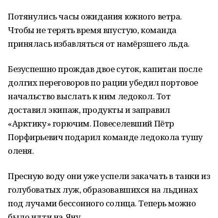
Потянулись часы ожидания южного ветра.
Чтобы не терять время впустую, команда
принялась избавляться от намёрзшего льда.
Безуспешно прождав двое суток, капитан после
долгих переговоров по рации убедил портовое
начальство выслать к ним ледокол. Тот
доставил экипаж, продукты и заправил
«Арктику» горючим. Повеселевший Пётр
Порфирьевич подарил команде ледокола тушу
оленя.
Пресную воду они уже успели закачать в танки из
голубоватых луж, образовавшихся на льдинах
под лучами бессонного солнца. Теперь можно
было идти на Яну.