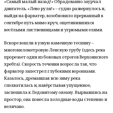
«Самый малый назад!» Обрадованно заурчал
двигатель. «Лево руля!» – судно развернулось и,
выйдя на фарватер, возобновило прерванный в
сентябре путь мимо круч, ощетинившихся
весёлыми лиственницами и угрюмыми елями.
Вскоре вошли в узкую каменную теснину –
многокилометровую Ленскую трубу (здесь река
прорезает один из боковых отрогов Верхоянского
хребта). Скорость течения возросла так, что
фарватер запестрел глубокими воронками.
Казалось, дремавшая всю зиму река
спохватилась и, навёрстывая упущенное,
заспешила к Ледовитому океану. Вырвавшись на
простор, она понесла холодные воды степенно и
величаво.