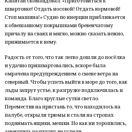
Капитан скомандовал: «Приготовиться к
швартовке! Отдать носовой! Отдать кормовой!
Стоп машина!» Судно по инерции приближается
к обвешанному покрышками бревенчатому
причалу на сваях и мягко, можно сказать нежно,
прижимается к нему.
Радость от того, что так легко дошли до посёлка
и удачно пришвартовались, вскоре была
омрачена предупреждением о смене ветра на
северный. Чтобы успеть выйти в море до того, как
льды запрут устье, к разгрузке подключилась и
команда. Благо круглые сутки светло.
Переместив на пристань то, что находилось на
палубе, открыли трюмы и стали на стропах
поднимать ящики, мешки. Но как ни торопились,
завершить разгрузку не успели.