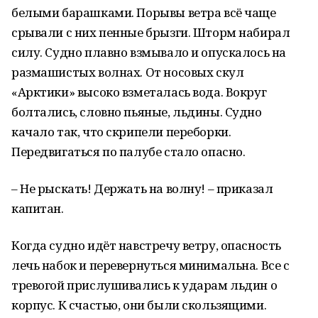
белыми барашками. Порывы ветра всё чаще
срывали с них пенные брызги. Шторм набирал
силу. Судно плавно взмывало и опускалось на
размашистых волнах. От носовых скул
«Арктики» высоко взметалась вода. Вокруг
болтались, словно пьяные, льдины. Судно
качало так, что скрипели переборки.
Передвигаться по палубе стало опасно.
– Не рыскать! Держать на волну! – приказал
капитан.
Когда судно идёт навстречу ветру, опасность
лечь набок и перевернуться минимальна. Все с
тревогой прислушивались к ударам льдин о
корпус. К счастью, они были скользящими.