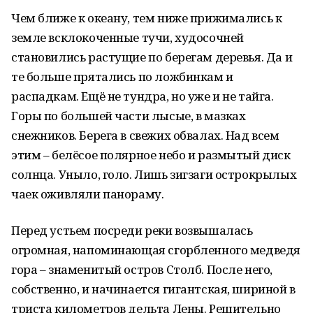
Чем ближе к океану, тем ниже прижимались к
земле всклокоченные тучи, худосочней
становились растущие по берегам деревья. Да и
те больше прятались по ложбинкам и
распадкам. Ещё не тундра, но уже и не тайга.
Горы по большей части лысые, в мазках
снежников. Берега в свежих обвалах. Над всем
этим – белёсое полярное небо и размытый диск
солнца. Уныло, голо. Лишь зигзаги острокрылых
чаек оживляли панораму.
Перед устьем посреди реки возвышалась
огромная, напоминающая сгорбленного медведя
гора – знаменитый остров Столб. После него,
собственно, и начинается гигантская, шириной в
триста километров дельта Лены. Решительно