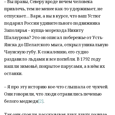
– Вы правы, Северу вроде нечем человека
привлечь, тем не менее как-то удерживает, не
отпускает… Варя, а вы в курсе, что ваш Устюг
подарил России удивительного подвижника
Заполярья – купца-морехода Никиту
Шалаурова? Это он описал побережье от Усть-
Янска до Шелагского мыса, открыл уникальную
Чаунскую губу. К сожалению, его судно
раздавило льдами и все погибли. В 1792 году
нашли зимовьё, покрытое парусами, а в нём их
останки.
– Я про эту историю кое-что слышала от чукчей.
Они говорили, что люди отравились печенью
белого медведя
[2]
.
Так они стояли, рассказывая друг другу разные