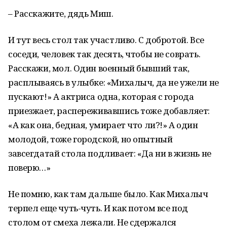
– Расскажите, дядь Миш.
И тут весь стол так участливо. С добротой. Все
соседи, человек так десять, чтобы не соврать.
Расскажи, мол. Один военный бывший так,
расплываясь в улыбке: «Михалыч, да не ужели не
пускают!» А актриса одна, которая с города
приезжает, распереживавшись тоже добавляет:
«А как она, бедная, умирает что ли?!» А один
молодой, тоже городской, но опытный
завсегдатай стола подливает: «Да ни в жизнь не
поверю…»
Не помню, как там дальше было. Как Михалыч
терпел еще чуть-чуть. И как потом все под
столом от смеха лежали. Не сдержался