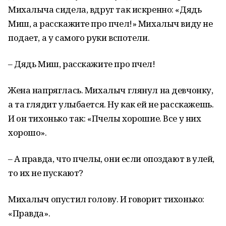
Михалыча сидела, вдруг так искренно: «Дядь
Миш, а расскажите про пчел!» Михалыч виду не
подает, а у самого руки вспотели.
– Дядь Миш, расскажите про пчел!
Жена напряглась. Михалыч глянул на девчонку,
а та глядит улыбается. Ну как ей не расскажешь.
И он тихонько так: «Пчелы хорошие. Все у них
хорошо».
– А правда, что пчелы, они если опоздают в улей,
то их не пускают?
Михалыч опустил голову. И говорит тихонько:
«Правда».