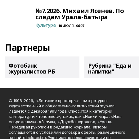
№7.2026. Михаил Ясенев. По
следам Урала-батыра
Культура
10 ИЮЛЯ , 06:07
Партнеры
Фотобанк
Рубрика "Еда и
журналистов РБ
напитки"
© 1998-2026, «Бельские просторы» - литературно-
художественный и общественно-политический журнал.
Издается с декабря 1998 года. Относится к категории
«литературных толстяков», таких, как «Новый мир», «Наш
современник», «Знамя», «Дружба народов», «Урал».
Передавая рукописи в редакцию журнала, авторы
соглашаются с условиями договора оферты, размещенного
на сайте
belprost.ru
. Рукописи не рецензируются и не