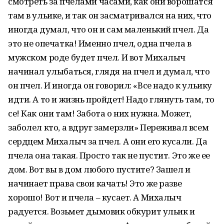
смотреть за пчелами часами, как они ворошатся
там в ульике, и так он засматривался на них, что
иногда думал, что он и сам маленький пчел. Да
это не опечатка! Именно пчел, одна пчела в
мужском роде будет пчел. И вот Михалыч
начинал улыбаться, глядя на пчел и думал, что
он пчел. И иногда он говорил: «Все надо к ульику
идти. А то и жизнь пройдет! Надо глянуть там, то
се! Как они там! Забота о них нужна. Может,
заболел кто, а вдруг замерзли» Переживал всем
сердцем Михалыч за пчел. А они его кусали. Да
пчела она такая. Просто так не пустит. Это же ее
дом. Вот вы в дом любого пустите? Зашел и
начинает права свои качать! Это же разве
хорошо! Вот и пчела – кусает. А Михалыч
радуется. Возьмет дымовик обкурит ульик и