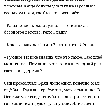
хоромам, а ещё больше участку не заросшего
сосняком поля, где был посажен овёс.
– Раньше здесь было гумно… – вспомнила
босоногое детство, тётю Глашу.
– Как ты сказала? Гомно? ­– загоготал Лёшка.
– Гу-мно! Ты и не знаешь, что это такое. Там хлеб
молотили… Помнишь хоть, как в последний раз
гостили в деревне?
Сын промолчал. Вряд ли помнит, конечно, мал
ещё был. Ездили втроём: она, муж и сынишка. В
Осиевке уже тогда отрубили электричество, они
готовили нехитрую еду на улице. Или в печи,