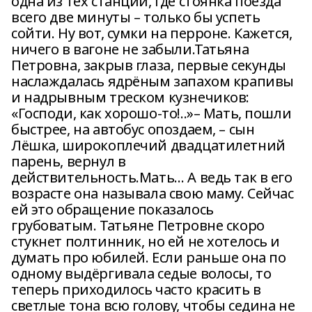
одна из тех станций, где стоянка поезда
всего две минуты – только бы успеть
сойти. Ну вот, сумки на перроне. Кажется,
ничего в вагоне не забыли.Татьяна
Петровна, закрыв глаза, первые секунды
наслаждалась ядрёным запахом крапивы
и надрывным треском кузнечиков:
«Господи, как хорошо-то!..»– Мать, пошли
быстрее, на автобус опоздаем, – сын
Лёшка, широкоплечий двадцатилетний
парень, вернул в
действительность.Мать… А ведь так в его
возрасте она называла свою маму. Сейчас
ей это обращение показалось
грубоватым. Татьяне Петровне скоро
стукнет полтинник, но ей не хотелось и
думать про юбилей. Если раньше она по
одному выдёргивала седые волосы, то
теперь приходилось часто красить в
светлые тона всю голову, чтобы седина не