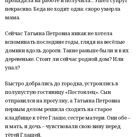
пропадала на работе и получила... Ушёл супруг
некрасиво. Беда не ходит одна: скоро умерла
мама.
Сейчас Татьяна Петровна никак не хотела
вспоминать последние годы, глядя на весёлые
домики вдоль дороги. Такие раньше были и в их
деревеньке. Стоит ли сейчас родной дом? Или
упал?
Быстро добрались до городка, устроились в
полупустую гостиницу «Постоялец». Сын
отправился на прогулку, а Татьяна Петровна
первым делом решила сходить на старое
кладбище к тёте Глаше, сестре матери. Они обе –
и мать, и дочь – чувствовали свою вину перед
тётей Глашей.