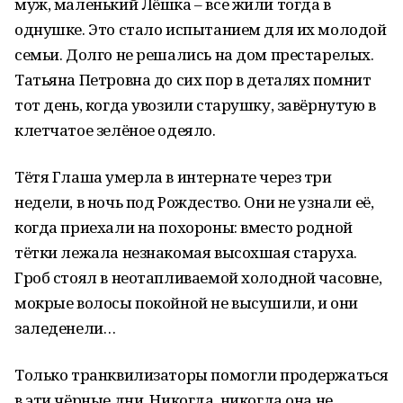
муж, маленький Лёшка – все жили тогда в
однушке. Это стало испытанием для их молодой
семьи. Долго не решались на дом престарелых.
Татьяна Петровна до сих пор в деталях помнит
тот день, когда увозили старушку, завёрнутую в
клетчатое зелёное одеяло.
Тётя Глаша умерла в интернате через три
недели, в ночь под Рождество. Они не узнали её,
когда приехали на похороны: вместо родной
тётки лежала незнакомая высохшая старуха.
Гроб стоял в неотапливаемой холодной часовне,
мокрые волосы покойной не высушили, и они
заледенели…
Только транквилизаторы помогли продержаться
в эти чёрные дни. Никогда, никогда она не