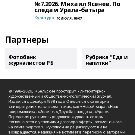
№7.2026. Михаил Ясенев. По
следам Урала-батыра
Культура
10 ИЮЛЯ , 06:07
Партнеры
Фотобанк
Рубрика "Еда и
журналистов РБ
напитки"
© 1998-2026, «Бельские просторы» - литературно-
художественный и общественно-политический журнал.
Издается с декабря 1998 года. Относится к категории
«литературных толстяков», таких, как «Новый мир», «Наш
современник», «Знамя», «Дружба народов», «Урал».
Передавая рукописи в редакцию журнала, авторы
соглашаются с условиями договора оферты, размещенного
на сайте
belprost.ru
. Рукописи не рецензируются и не
возвращаются. Редакция не вступает в переписку с авторами.