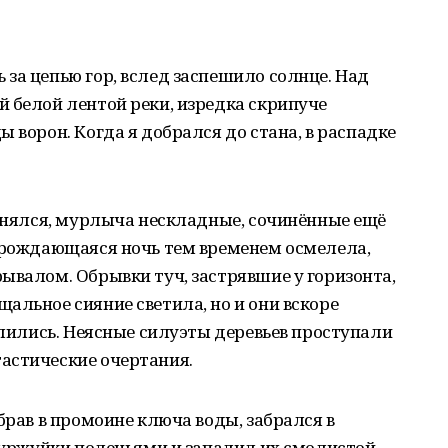
за цепью гор, вслед заспешило солнце. Над
 белой лентой реки, изредка скрипуче
 ворон. Когда я добрался до стана, в распадке
ринялся, мурлыча нескладные, сочинённые ещё
Нарождающаяся ночь тем временем осмелела,
ывалом. Обрывки туч, застрявшие у горизонта,
альное сияние светила, но и они вскоре
 слились. Неясные силуэты деревьев проступали
астические очертания.
брав в промоине ключа воды, забрался в
 буржуйки поленьями и запалил их смолистой