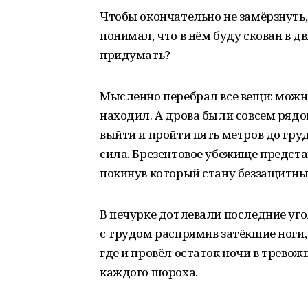
Чтобы окончательно не замёрзнуть, 
понимал, что в нём буду скован в д
придумать?
Мысленно перебрал все вещи: можно
находил. А дрова были совсем рядом
выйти и пройти пять метров до гру
сила. Брезентовое убежище предста
покинув который стану беззащитны
В печурке дотлевали последние угол
с трудом распрямив затёкшие ноги, 
где и провёл остаток ночи в тревож
каждого шороха.