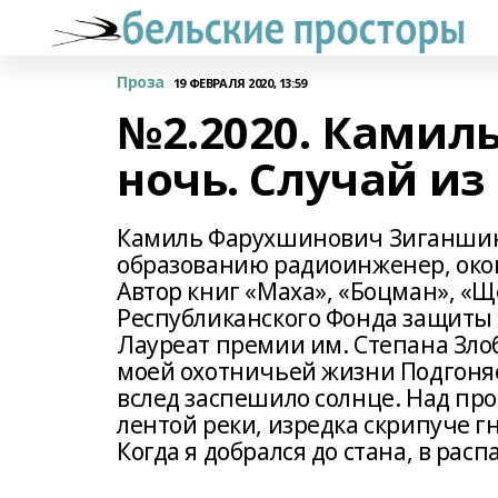
Проза
19 ФЕВРАЛЯ 2020, 13:59
№2.2020. Камил
ночь. Случай и
Камиль Фарухшинович Зиганшин р
образованию радиоинженер, око
Автор книг «Маха», «Боцман», «Щ
Республиканского Фонда защиты 
Лауреат премии им. Степана Зло
моей охотничьей жизни Подгоняе
вслед заспешило солнце. Над пр
лентой реки, изредка скрипуче 
Когда я добрался до стана, в рас