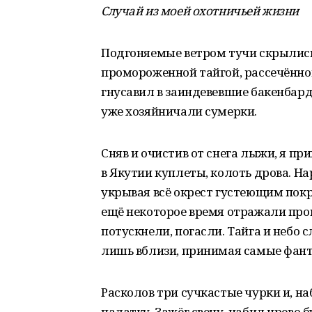
Случай из моей охотничьей жизни
Подгоняемые ветром тучи скрылись 
промороженной тайгой, рассечённой
гнусавил в заиндевевшие бакенбарды
уже хозяйничали сумерки.
Сняв и очистив от снега лыжи, я п
в Якутии куплеты, колоть дрова. 
укрывая всё окрест густеющим покр
ещё некоторое время отражали прощ
потускнели, погасли. Тайга и небо
лишь вблизи, принимая самые фант
Расколов три сучкастые чурки и, на
палатку. Зажёг свечу, набил чрево