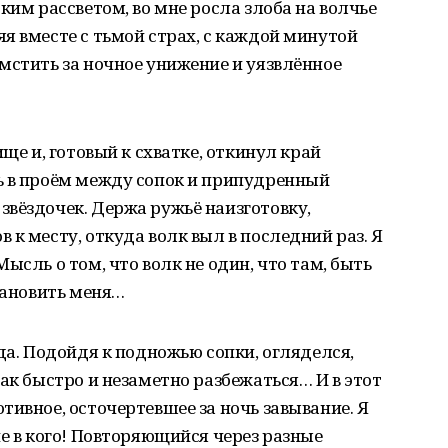
ким рассветом, во мне росла злоба на волчье
я вместе с тьмой страх, с каждой минутой
мстить за ночное унижение и уязвлённое
ище и, готовый к схватке, откинул край
ь в проём между сопок и припудренный
вёздочек. Держа ружьё наизготовку,
к месту, откуда волк выл в последний раз. Я
ысль о том, что волк не один, что там, быть
становить меня…
да. Подойдя к подножью сопки, огляделся,
ак быстро и незаметно разбежаться… И в этот
тивное, осточертевшее за ночь завывание. Я
не в кого! Повторяющийся через разные