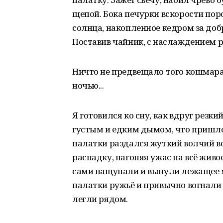
щепой. Бока печурки вскорости пор
солнца, накопленное кедром за доб
Поставив чайник, с наслаждением р
Ничто не предвещало того кошмара
ночью...
Я готовился ко сну, как вдруг рез
густым и едким дымом, что пришлос
палатки раздался жуткий волчий в
распадку, нагоняя ужас на всё жив
сами нащупали и вынули лежащее 
палатки ружьё и привычно вогнали
легли рядом.