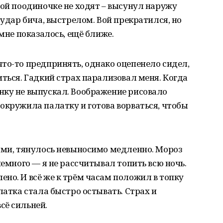
мой поодиночке не ходят – высунул наружу
 удар бича, выстрелом. Вой прекратился, но
 мне показалось, ещё ближе.
то-то предпринять, однако оцепенело сидел,
иться. Гадкий страх парализовал меня. Когда
нку не выпускал. Воображение рисовало
окружила палатку и готова ворваться, чтобы
ыми, тянулось невыносимо медленно. Мороз
немного — я не рассчитывал топить всю ночь.
но. И всё же к трём часам положил в топку
латка стала быстро остывать. Страх и
сё сильней.