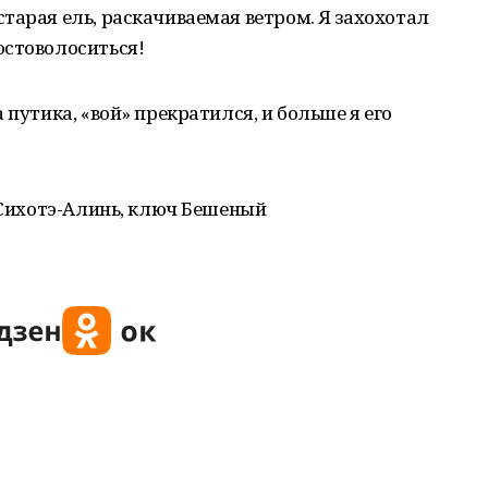
тарая ель, раскачиваемая ветром. Я захохотал
остоволоситься!
 путика, «вой» прекратился, и больше я его
т Сихотэ-Алинь, ключ Бешеный