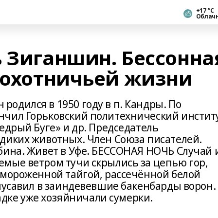
+17 °С
Облач
ь Зиганшин. Бессонна
з охотничьей жизни
одился в 1950 году в п. Кандры. По
нчил Горьковский политехнический институ
едрый Буге» и др. Председатель
диких животных. Член Союза писателей.
бина. Живет в Уфе. БЕССОНАЯ НОЧЬ Случай 
мые ветром тучи скрылись за цепью гор,
омороженной тайгой, рассечённой белой
гнусавил в заиндевевшие бакенбарды ворон.
падке уже хозяйничали сумерки.