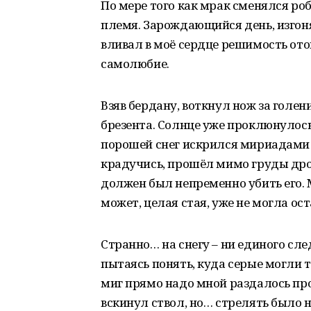
По мере того как мрак сменялся роб
племя. Зарождающийся день, изгоня
вливал в моё сердце решимость ото
самолюбие.
Взяв бердану, воткнул нож за голен
брезента. Солнце уже проклюнулос
порошей снег искрился мириадами з
крадучись, прошёл мимо груды дров 
должен был непременно убить его. М
может, целая стая, уже не могла о
Странно… на снегу – ни единого сле
пытаясь понять, куда серые могли т
миг прямо надо мной раздалось про
вскинул ствол, но… стрелять было 