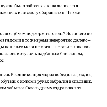
нужно было забраться в спальник, но я
вижениях и не смогу обороняться. Что же
 ли ещё чем подкормить огонь? Но ничего не
! Рядом и в то же время невероятно далеко –
ды поленьев меня не могла заставить никакая
влялось в эту ночь надёжным бастионом,
м.
ьки. В конце концов мороз победил страх, и я,
обутый, с ножом в руках забрался в спальник,
ном забытьи. Сквозь дрёму вздрагивал от