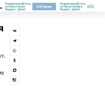
Подписывайтесь
Подписывайтесь
КоРифеи
на наш канал
на Хронограф в
но
Яндекс. Дзен!
Яндекс. Дзен!
я
т.
из