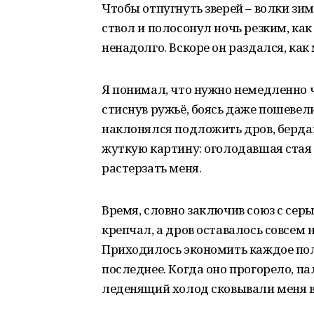
Чтобы отпугнуть зверей – волки зи
ствол и полосонул ночь резким, как
ненадолго. Вскоре он раздался, как
Я понимал, что нужно немедленно ч
стиснув ружьё, боясь даже пошевел
наклонялся подложить дров, берда
жуткую картину: оголодавшая стая 
растерзать меня.
Время, словно заключив союз с сер
крепчал, а дров оставалось совсем 
Приходилось экономить каждое поле
последнее. Когда оно прогорело, па
леденящий холод сковывали меня в