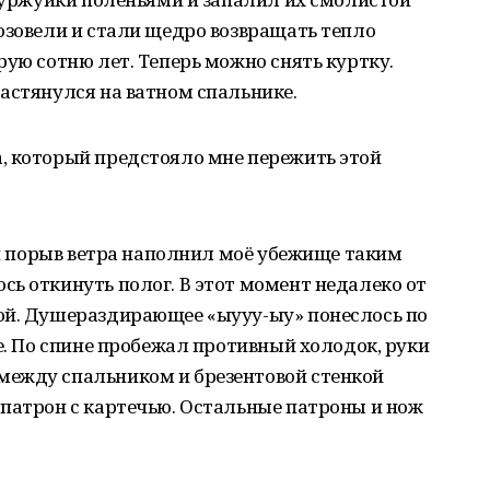
озовели и стали щедро возвращать тепло
рую сотню лет. Теперь можно снять куртку.
астянулся на ватном спальнике.
, который предстояло мне пережить этой
кий порыв ветра наполнил моё убежище таким
ь откинуть полог. В этот момент недалеко от
ой. Душераздирающее «ыууу-ыу» понеслось по
ое. По спине пробежал противный холодок, руки
между спальником и брезентовой стенкой
 патрон с картечью. Остальные патроны и нож