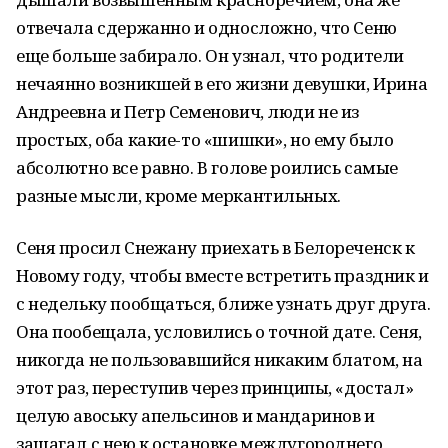
отвечала сдержанно и односложно, что Сеню
еще больше забирало. Он узнал, что родители
нечаянно возникшей в его жизни девушки, Ирина
Андреевна и Петр Семенович, люди не из
простых, оба какие-то «шишки», но ему было
абсолютно все равно. В голове роились самые
разные мысли, кроме меркантильных.
Сеня просил Снежану приехать в Белореченск к
Новому году, чтобы вместе встретить праздник и
с недельку пообщаться, ближе узнать друг друга.
Она пообещала, условились о точной дате. Сеня,
никогда не пользовавшийся никаким блатом, на
этот раз, переступив через принципы, «достал»
целую авоську апельсинов и мандаринов и
зашагал с нею к остановке междугороднего