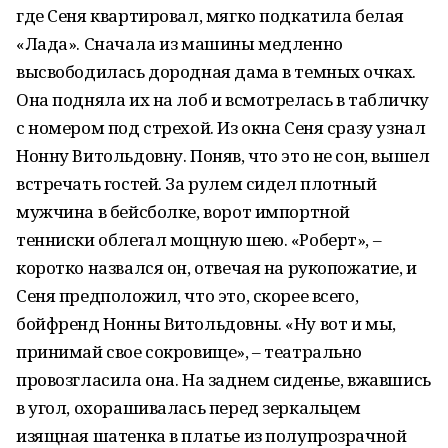
где Сеня квартировал, мягко подкатила белая
«Лада». Сначала из машины медленно
высвободилась дородная дама в темных очках.
Она подняла их на лоб и всмотрелась в табличку
с номером под стрехой. Из окна Сеня сразу узнал
Нонну Витольдовну. Поняв, что это не сон, вышел
встречать гостей. За рулем сидел плотный
мужчина в бейсболке, ворот импортной
тенниски облегал мощную шею. «Роберт», –
коротко назвался он, отвечая на рукопожатие, и
Сеня предположил, что это, скорее всего,
бойфренд Нонны Витольдовны. «Ну вот и мы,
принимай свое сокровище», – театрально
провозгласила она. На заднем сиденье, вжавшись
в угол, охорашивалась перед зеркальцем
изящная шатенка в платье из полупрозрачной