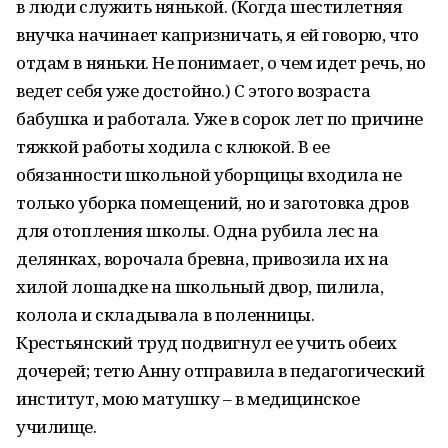
в люди служить нянькой. (Когда шестилетняя
внучка начинает капризничать, я ей говорю, что
отдам в няньки. Не понимает, о чем идет речь, но
ведет себя уже достойно.) С этого возраста
бабушка и работала. Уже в сорок лет по причине
тяжкой работы ходила с клюкой. В ее
обязанности школьной уборщицы входила не
только уборка помещений, но и заготовка дров
для отопления школы. Одна рубила лес на
делянках, ворочала бревна, привозила их на
хилой лошадке на школьный двор, пилила,
колола и складывала в поленницы.
Крестьянский труд подвигнул ее учить обеих
дочерей; тетю Анну отправила в педагогический
институт, мою матушку – в медицинское
училище.