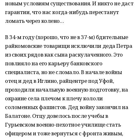
новым условиям существования. И никто не даст
гарантии, что нас когда-нибудь перестанут
ломать через колено…
В 34-м году (хорошо, что не в 37-м) бдительные
райкомовские товарищи исключили деда Петра
из своих рядов как сына раскулаченного. Это
повлияло на его карьеру банковского
специалиста, но не сломало. В начале войны
отец и дед в Иглино, райцентре под Уфой,
проходили начальную военную подготовку, на
окраине села плечом к плечу кололи
соломенных фашистов. Дед войну закончил на
Балатоне. Отцу довелось после учебы в
Гурьевском военно-пехотное училище стать
офицером и тоже вернуться с фронта живым,