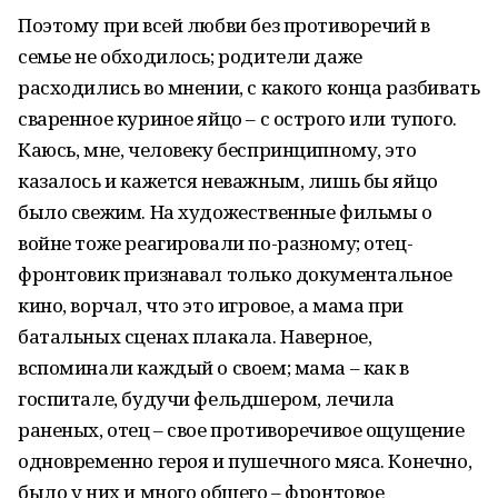
Поэтому при всей любви без противоречий в
семье не обходилось; родители даже
расходились во мнении, с какого конца разбивать
сваренное куриное яйцо – с острого или тупого.
Каюсь, мне, человеку беспринципному, это
казалось и кажется неважным, лишь бы яйцо
было свежим. На художественные фильмы о
войне тоже реагировали по-разному; отец-
фронтовик признавал только документальное
кино, ворчал, что это игровое, а мама при
батальных сценах плакала. Наверное,
вспоминали каждый о своем; мама – как в
госпитале, будучи фельдшером, лечила
раненых, отец – свое противоречивое ощущение
одновременно героя и пушечного мяса. Конечно,
было у них и много общего – фронтовое