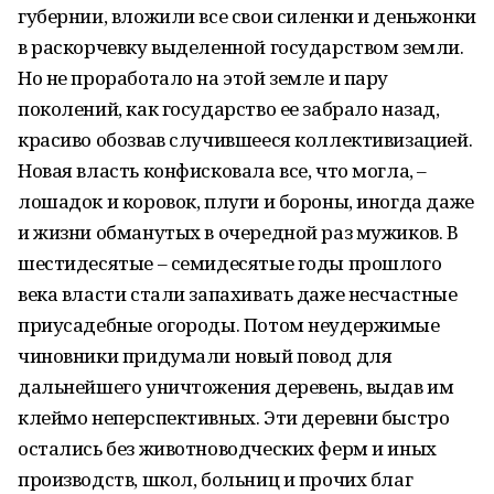
губернии, вложили все свои силенки и деньжонки
в раскорчевку выделенной государством земли.
Но не проработало на этой земле и пару
поколений, как государство ее забрало назад,
красиво обозвав случившееся коллективизацией.
Новая власть конфисковала все, что могла, –
лошадок и коровок, плуги и бороны, иногда даже
и жизни обманутых в очередной раз мужиков. В
шестидесятые – семидесятые годы прошлого
века власти стали запахивать даже несчастные
приусадебные огороды. Потом неудержимые
чиновники придумали новый повод для
дальнейшего уничтожения деревень, выдав им
клеймо неперспективных. Эти деревни быстро
остались без животноводческих ферм и иных
производств, школ, больниц и прочих благ