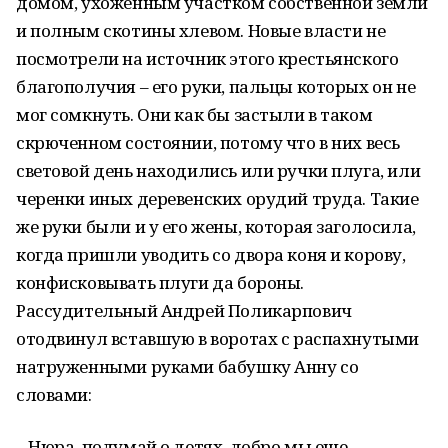
домом, ухоженным участком собственной земли
и полным скотины хлевом. Новые власти не
посмотрели на источник этого крестьянского
благополучия – его руки, пальцы которых он не
мог сомкнуть. Они как бы застыли в таком
скрюченном состоянии, потому что в них весь
световой день находились или ручки плуга, или
черенки иных деревенских орудий труда. Такие
же руки были и у его жены, которая заголосила,
когда пришли уводить со двора коня и корову,
конфисковывать плуги да бороны.
Рассудительный Андрей Поликарпович
отодвинул вставшую в воротах с распахнутыми
натруженными руками бабушку Анну со
словами:
– Нюра, подумай о детях, добро мы еще