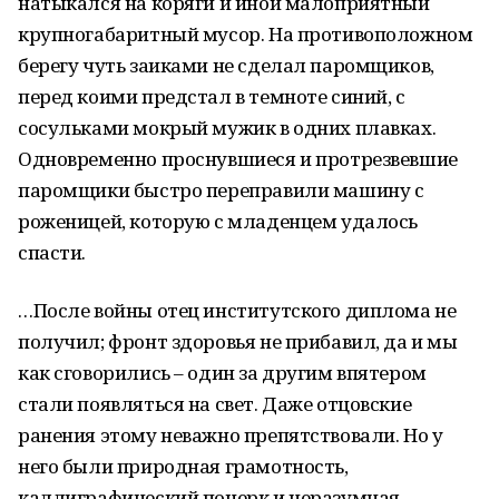
натыкался на коряги и иной малоприятный
крупногабаритный мусор. На противоположном
берегу чуть заиками не сделал паромщиков,
перед коими предстал в темноте синий, с
сосульками мокрый мужик в одних плавках.
Одновременно проснувшиеся и протрезвевшие
паромщики быстро переправили машину с
роженицей, которую с младенцем удалось
спасти.
…После войны отец институтского диплома не
получил; фронт здоровья не прибавил, да и мы
как сговорились – один за другим впятером
стали появляться на свет. Даже отцовские
ранения этому неважно препятствовали. Но у
него были природная грамотность,
каллиграфический почерк и неразумная