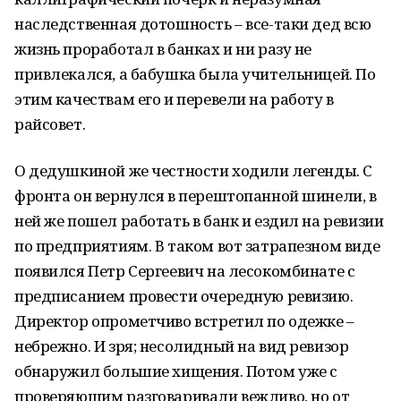
наследственная дотошность – все-таки дед всю
жизнь проработал в банках и ни разу не
привлекался, а бабушка была учительницей. По
этим качествам его и перевели на работу в
райсовет.
О дедушкиной же честности ходили легенды. С
фронта он вернулся в перештопанной шинели, в
ней же пошел работать в банк и ездил на ревизии
по предприятиям. В таком вот затрапезном виде
появился Петр Сергеевич на лесокомбинате с
предписанием провести очередную ревизию.
Директор опрометчиво встретил по одежке –
небрежно. И зря; несолидный на вид ревизор
обнаружил большие хищения. Потом уже с
проверяющим разговаривали вежливо, но от