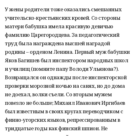
У жены родители тоже оказались смешанных
учительско-крестьянских кровей. Со стороны
матери бабушка имела красивую девичью
фамилию Царегородцева. За педагогический
труд была награждена высшей наградой
родины – орденом Ленина. Первый муж бабушки
Яков Багишев был инспектором народных школ
и училищ (помните папу Володи Ульянова?).
Возвращался он однажды после инспекторской
проверки морозной ночью на санях, но до дома
не доехал, волки съели. Со вторым мужем
повезло не больше; Михаил Иванович Иргибаев
был известным в своих кругах переводчиком с
финно-угорских языков, репрессированным в
тридцатые годы как финский шпион. Не