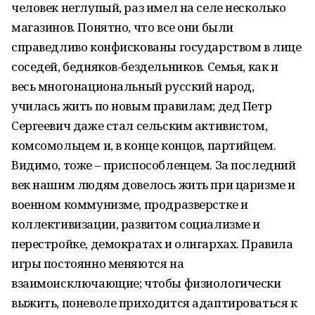
человек неглупый, раз имел на селе несколько
магазинов. Понятно, что все они были
справедливо конфискованы государством в лице
соседей, бедняков-бездельников. Семья, как и
весь многонациональный русский народ,
училась жить по новым правилам; дед Петр
Сергеевич даже стал сельским активистом,
комсомольцем и, в конце концов, партийцем.
Видимо, тоже – приспособленцем. За последний
век нашим людям довелось жить при царизме и
военном коммунизме, продразверстке и
коллективизации, развитом социализме и
перестройке, демократах и олигархах. Правила
игры постоянно меняются на
взаимоисключающие; чтобы физиологически
выжить, поневоле приходится адаптироваться к