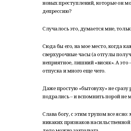
новых преступлений, которые он мог
депрессию?
Случалось это, думается мне, тольк
Сюда бы его, на мое место, когда к
сверхурочные часы (а отгулы получ
неприятное, лишний «висяк». А это
отпуска и много еще чего.
Даже простую «бытовуху» не сразу ра
подрались – и вспомнить порой не м
Слава богу, с этим трупом все ясно
никаких признаков насильственной
дело можно закрывать.