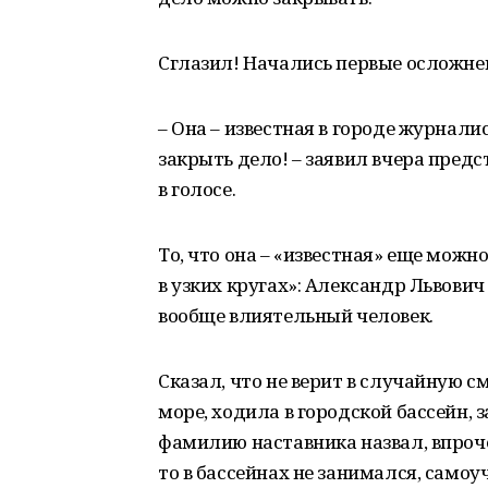
Сглазил! Начались первые осложне
– Она – известная в городе журнали
закрыть дело! – заявил вчера пре
в голосе.
То, что она – «известная» еще можно
в узких кругах»: Александр Львович
вообще влиятельный человек.
Сказал, что не верит в случайную с
море, ходила в городской бассейн, 
фамилию наставника назвал, впроче
то в бассейнах не занимался, самоу