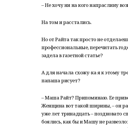
– Не хочу ни на кого напраслину воз
На том и расстались.
Но от Райта так просто не отделаеш
профессиональные, перечитать годо
задела в газетной статье?
А для начала схожу-ка я к этому т
папаша рисует?
– Маша Райт? Припоминаю. Ее привел
Женщина вот такой ширины, – он р
уже лет тринадцать – поздновато с
боялись, как бы и Машу не развезло