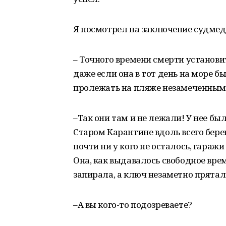
Я посмотрел на заключение судмед
– Точного времени смерти установи
даже если она в тот день на море б
пролежать на пляже незамеченным
–Так они там и не лежали! У нее был
Старом Карантине вдоль всего берег
почти ни у кого не осталось, гараж
Она, как выдавалось свободное врем
запирала, а ключ незаметно прятал
–А вы кого-то подозреваете?