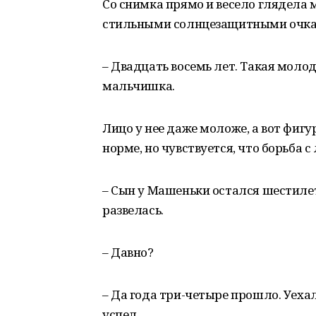
Со снимка прямо и весело глядела
стильными солнцезащитными очкам
– Двадцать восемь лет. Такая молод
мальчишка.
Лицо у нее даже моложе, а вот фигур
норме, но чувствуется, что борьба
– Сын у Машеньки остался шестилет
развелась.
– Давно?
– Да года три-четыре прошло. Уехал
успел.