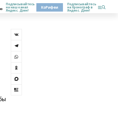
Подписывайтесь
Подписывайтесь
КоРифеи
на наш канал
на Хронограф в
но
Яндекс. Дзен!
Яндекс. Дзен!
 бы