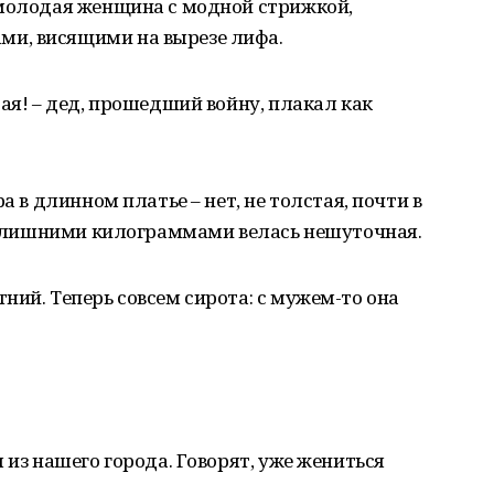
 молодая женщина с модной стрижкой,
и, висящими на вырезе лифа.
ая! – дед, прошедший войну, плакал как
а в длинном платье – нет, не толстая, почти в
 с лишними килограммами велась нешуточная.
ний. Теперь совсем сирота: с мужем-то она
 из нашего города. Говорят, уже жениться