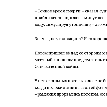
– Точное время смерти, – сказал су
приблизительно, плюс – минус неск
воду, симулируя утопление, – это м
Значит, не уголовщина? И то хорош
Потом пришел её дед со стороны ма
местный «шишка»: председатель го
Отечественной войны.
У него стальных ноток в голосе не б
когда положил мне на стол её фотог
– рыдания прорвались потоком, он 