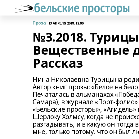
Проза
13 АПРЕЛЯ 2018, 12:00
№3.2018. Турицы
Вещественные д
Рассказ
Нина Николаевна Турицына родила
Автор книг прозы: «Белое на белом
Печаталась в альманахах «Победа»
Самара), в журнале «Порт-фолио» 
«Бельские просторы», «Агидель» 
Шерлоку Холмсу, когда не происх
разгадывать, и в какую он тогда 
мне, только потому, что он был л