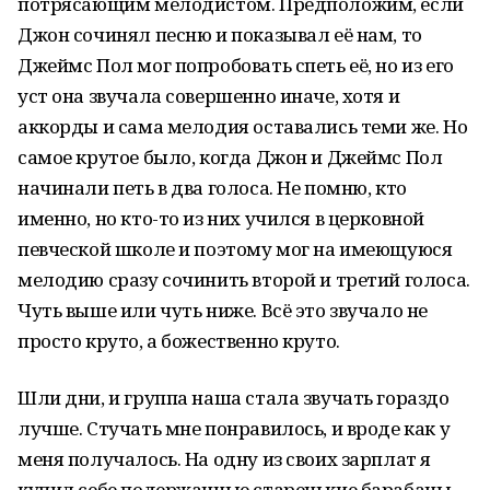
потрясающим мелодистом. Предположим, если
Джон сочинял песню и показывал её нам, то
Джеймс Пол мог попробовать спеть её, но из его
уст она звучала совершенно иначе, хотя и
аккорды и сама мелодия оставались теми же. Но
самое крутое было, когда Джон и Джеймс Пол
начинали петь в два голоса. Не помню, кто
именно, но кто-то из них учился в церковной
певческой школе и поэтому мог на имеющуюся
мелодию сразу сочинить второй и третий голоса.
Чуть выше или чуть ниже. Всё это звучало не
просто круто, а божественно круто.
Шли дни, и группа наша стала звучать гораздо
лучше. Стучать мне понравилось, и вроде как у
меня получалось. На одну из своих зарплат я
купил себе подержанные старенькие барабаны.