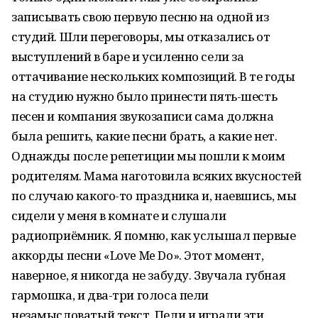
записывать свою первую песню на одной из
студий. Шли переговоры, мы отказались от
выступлений в баре и усиленно сели за
оттачивание нескольких композиций. В те годы
на студию нужно было принести пять-шесть
песен и компания звукозаписи сама должна
была решить, какие песни брать, а какие нет.
Однажды после репетиции мы пошли к моим
родителям. Мама наготовила всяких вкусностей
по случаю какого-то праздника и, наевшись, мы
сидели у меня в комнате и слушали
радиоприёмник. Я помню, как услышал первые
аккорды песни «Love Me Do». Этот момент,
наверное, я никогда не забуду. Звучала губная
гармошка, и два-три голоса пели
незамысловатый текст. Пели и играли эти