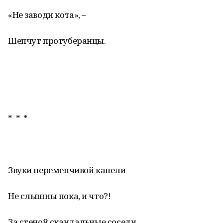
«Не заводи кота», –
Шепчут протуберанцы.
* * *
Звуки переменчивой капели
Не слышны пока, и что?!
За стеной скандальные соседи