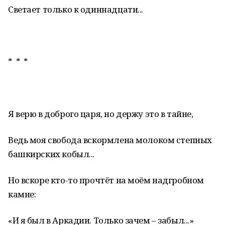
Светает только к одиннадцати...
* * *
Я верю в доброго царя, но держу это в тайне,
Ведь моя свобода вскормлена молоком степных
башкирских кобыл...
Но вскоре кто-то прочтёт на моём надгробном
камне:
«И я был в Аркадии. Только зачем – забыл...»