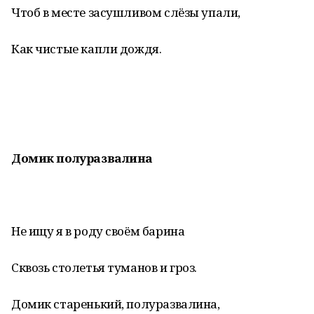
Чтоб в месте засушливом слёзы упали,
Как чистые капли дождя.
Домик полуразвалина
Не ищу я в роду своём барина
Сквозь столетья туманов и гроз.
Домик старенький, полуразвалина,