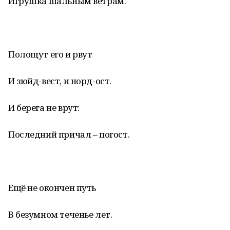
Игрушка шальным ветрам.
Полощут его и рвут
И зюйд-вест, и норд-ост.
И берега не врут:
Последний причал – погост.
Ещё не окончен путь
В безумном теченье лет.