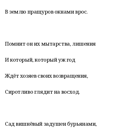
В землю пращуров окнами врос.
Помнит он их мытарства, лишения
И который, который уж год
Ждёт хозяев своих возвращения,
Сиротливо глядит на восход.
Сад вишнёвый задушен бурьянами,