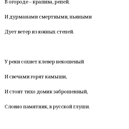
В огороде – крапива, репей.
И дурманами смертными, пьяными
Дует ветер из южных степей.
У реки сохнет клевер некошеный
И свечами горят камыши,
И стоит тихо домик заброшенный,
Словно памятник, в русской глуши.