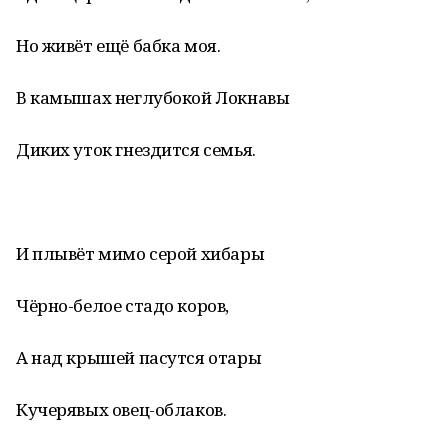
Но живёт ещё бабка моя.
В камышах неглубокой Локнавы
Диких уток гнездится семья.
И плывёт мимо серой хибары
Чёрно-белое стадо коров,
А над крышей пасутся отары
Кучерявых овец-облаков.