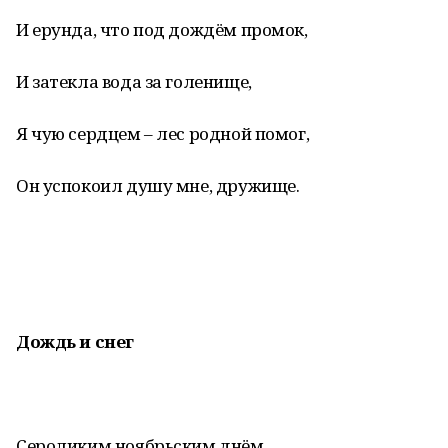
И ерунда, что под дождём промок,
И затекла вода за голенище,
Я чую сердцем – лес родной помог,
Он успокоил душу мне, дружище.
Дождь и снег
Сероликим ноябрьским днём