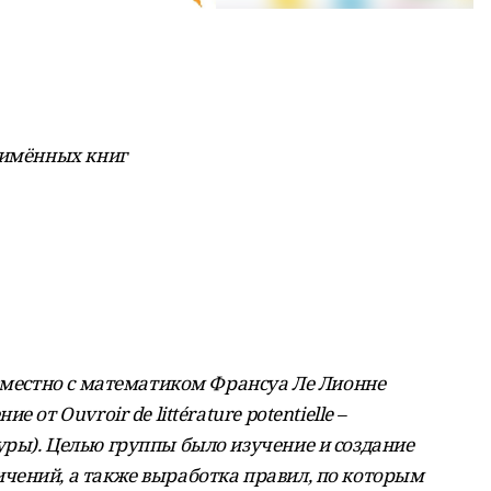
оимённых книг
овместно с математиком Франсуа Ле Лионне
от Ouvroir de littérature potentielle –
ры). Целью группы было изучение и создание
чений, а также выработка правил, по которым