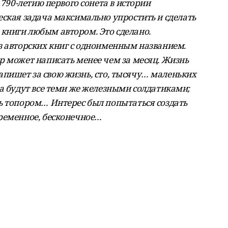
 790-летию первого сонета в истории
еская задача максимально упростить и сделать
книги любым автором. Это сделано.
з авторских книг с одноименным названием.
р может написать менее чем за месяц. Жизнь
 напишет за свою жизнь, сто, тысячу… маленьких
а будут все теми же железными солдатиками;
ь топором… Интерес был попытаться создать
ременное, бесконечное…