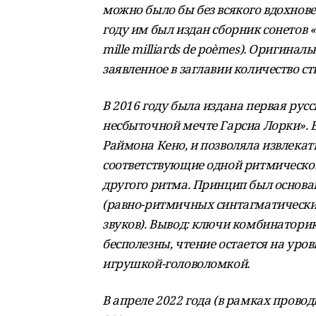
можно было бы без всякого вдохнове
году им был издан сборник сонетов 
mille milliards de poèmes). Оригина
заявленное в заглавии количество с
В 2016 году была издана первая рус
несбыточной мечте Гарсиа Лорки». 
Раймона Кено, и позволяла извлекать
соответствующие одной ритмической
другого ритма. Принцип был основа
(равно-ритмичных синтагматических 
звуков). Вывод: ключи комбинаторик
бесполезны, чтение остается на уро
игрушкой-головоломкой.
В апреле 2022 года (в рамках пров