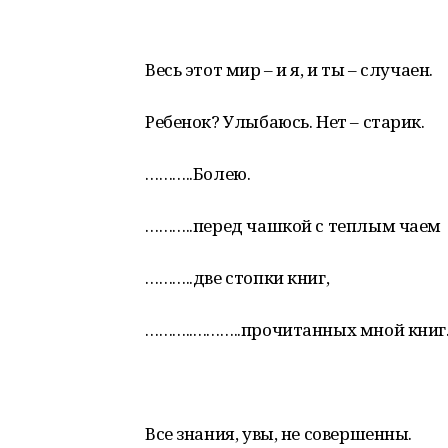
Весь этот мир – и я, и ты – случаен.
Ребенок? Улыбаюсь. Нет – старик.
………..Болею.
………..перед чашкой с теплым чаем
………..две стопки книг,
………..………..прочитанных мной книг
Все знания, увы, не совершенны.