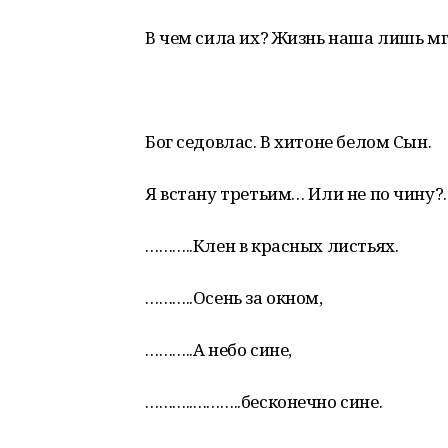
В чем сила их? Жизнь наша лишь м
Бог седовлас. В хитоне белом Сын.
Я встану третьим… Или не по чину?.
………..Клен в красных листьях.
………..Осень за окном,
………..А небо сине,
………..………..бесконечно сине.