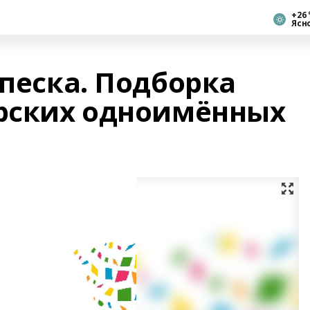
+26 
Ясн
 песка. Подборка
орских одноимённых