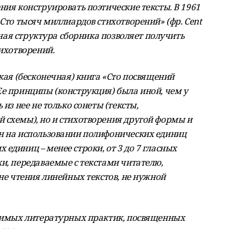
ния конструировать поэтические тексты. В 1961
«Сто тысяч миллиардов стихотворений» (фр. Cent
льная структура сборника позволяет получить
тихотворений.
ская (бесконечная) книга «Сто посвящений
Ее принципы (конструкция) была иной, чем у
 из нее не только сонеты (тексты,
 схемы), но и стихотворения другой формы и
н на использовании полифонических единиц
единиц – менее строки, от 3 до 7 гласных
и, передаваемые с текстами читателю,
вне чтения линейных текстов, не нужной
одимых литературных практик, посвященных