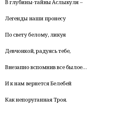
В глубины-тайны Аслыкуля –
Легенды наши пронесу
По свету белому, ликуя
Девчонкой, радуясь тебе,
Внезапно вспомнив все былое…
И к нам вернется Белебей
Как непоруганная Троя.