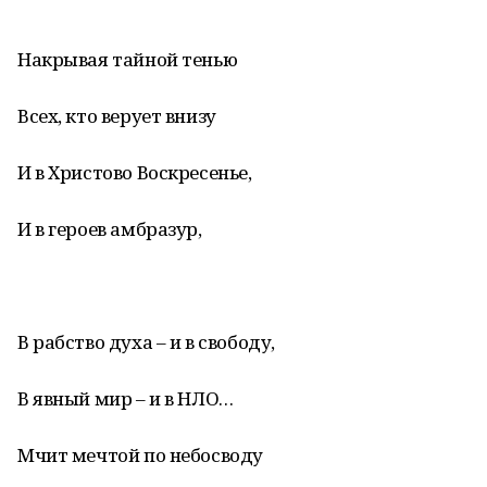
Накрывая тайной тенью
Всех, кто верует внизу
И в Христово Воскресенье,
И в героев амбразур,
В рабство духа – и в свободу,
В явный мир – и в НЛО…
Мчит мечтой по небосводу