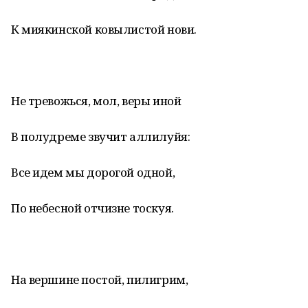
К миякинской ковылистой нови.
Не тревожься, мол, веры иной
В полудреме звучит аллилуйя:
Все идем мы дорогой одной,
По небесной отчизне тоскуя.
На вершине постой, пилигрим,