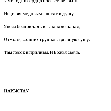
У мелодии сердца пресветлая быль.
Исцеляя медовыми нотами душу,
Унося беспричально в начало начал,
Отмоли, солнцеструнная, грешную сушу:
Там песок и приливы. И Божья свеча.
НАРЫСТАУ