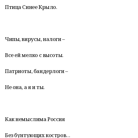
Птица Синее Крыло.
Чипы, вирусы, налоги –
Все ей мелко с высоты.
Патриоты, бандерлоги –
Не она, а я и ты.
Как немыслима Россия
Без бунтующих костров…