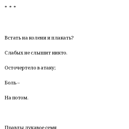
* * *
Встать на колени и плакать?
Слабых не слышит никто.
Осточертело в атаку;
Боль –
На потом.
Правды лукавое семя