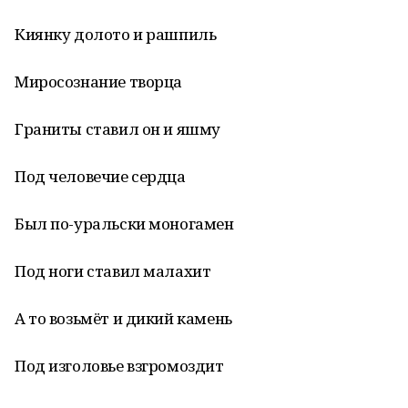
Киянку долото и рашпиль
Миросознание творца
Граниты ставил он и яшму
Под человечие сердца
Был по-уральски моногамен
Под ноги ставил малахит
А то возьмёт и дикий камень
Под изголовье взгромоздит