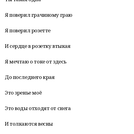
Я поверил грачиному граю
Я поверил розетте
И сердце в розетку втыкая
Я мечтаю о токе от здесь
До последнего края
Это зренье моё
Это воды отходят от снега
И толкаются весны