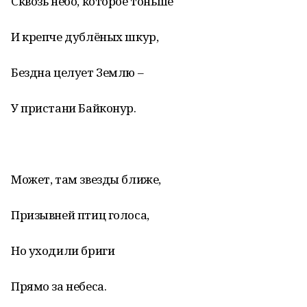
Сквозь небо, которое тоньше
И крепче дублёных шкур,
Бездна целует Землю –
У пристани Байконур.
Может, там звезды ближе,
Призывней птиц голоса,
Но уходили бриги
Прямо за небеса.