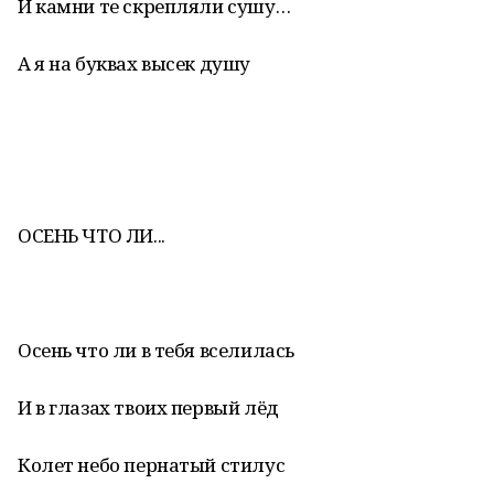
И камни те скрепляли сушу…
А я на буквах высек душу
ОСЕНЬ ЧТО ЛИ...
Осень что ли в тебя вселилась
И в глазах твоих первый лёд
Колет небо пернатый стилус