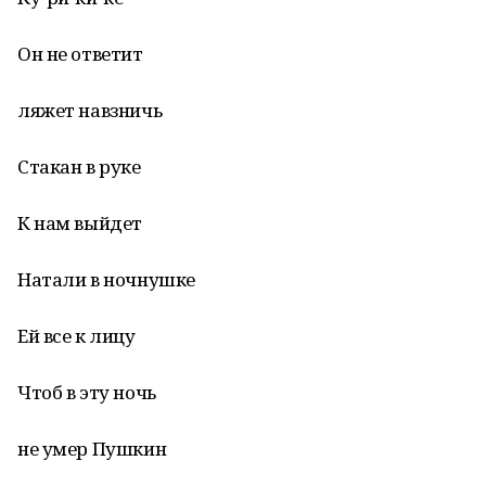
Он не ответит
ляжет навзничь
Стакан в руке
К нам выйдет
Натали в ночнушке
Ей все к лицу
Чтоб в эту ночь
не умер Пушкин