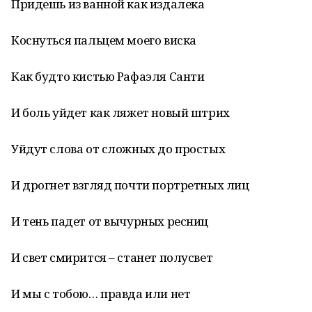
Придешь из ванной как издалека
Коснуться пальцем моего виска
Как будто кистью Рафаэля Санти
И боль уйдет как ляжет новый штрих
Уйдут слова от сложных до простых
И дрогнет взгляд почти портретных лиц
И тень падет от вычурных ресниц
И свет смирится – станет полусвет
И мы с тобою… правда или нет