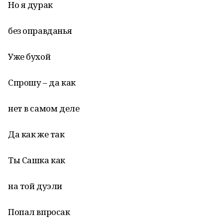
Но я дурак
без оправданья
Уже бухой
Спрошу – да как
нет в самом деле
Да как же так
Ты Сашка как
на той дуэли
Попал впросак