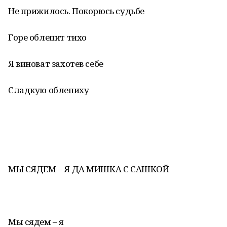
Не прижилось. Покорюсь судьбе
Горе облепит тихо
Я виноват захотев себе
Сладкую облепиху
МЫ СЯДЕМ – Я ДА МИШКА С САШКОЙ
Мы сядем – я