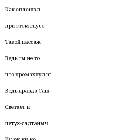
Как оплошал
при этом гнусе
Такой пассаж
Ведь ты не то
что промахнулся
Ведь правда Саш
Светает и
петух-салтаныч
Ку-ри-ки-ке