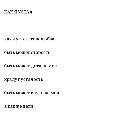
КАК Я УСТАл
как я устал от нелюбви
быть может старость
быть может дети не мои
крадут усталость
быть может внуки не мои
а как же дети