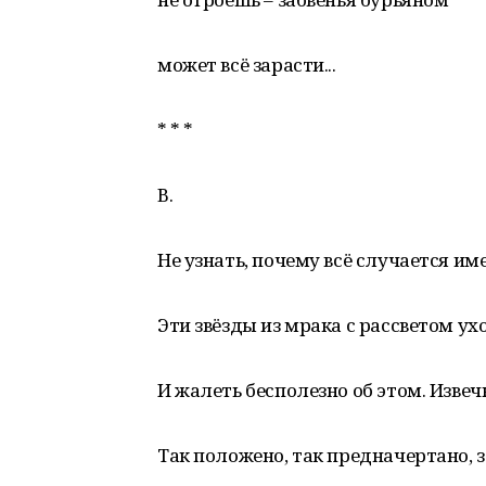
может всё зарасти...
* * *
В.
Не узнать, почему всё случается име
Эти звёзды из мрака с рассветом ух
И жалеть бесполезно об этом. Извеч
Так положено, так предначертано, з