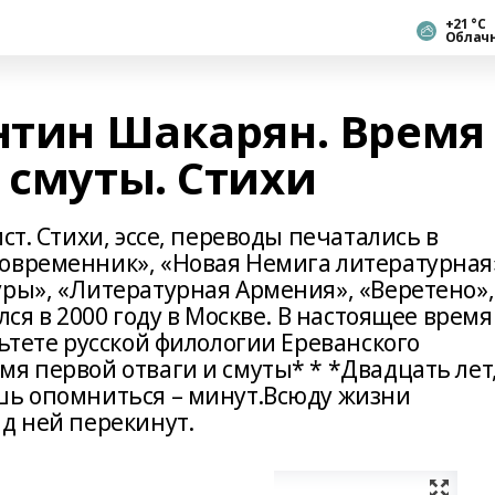
+21 °С
Облач
антин Шакарян. Время
 смуты. Стихи
ст. Стихи, эссе, переводы печатались в
овременник», «Новая Немига литературная
уры», «Литературная Армения», «Веретено»,
лся в 2000 году в Москве. В настоящее время
льтете русской филологии Ереванского
я первой отваги и смуты* * *Двадцать лет
шь опомниться – минут.Всюду жизни
д ней перекинут.