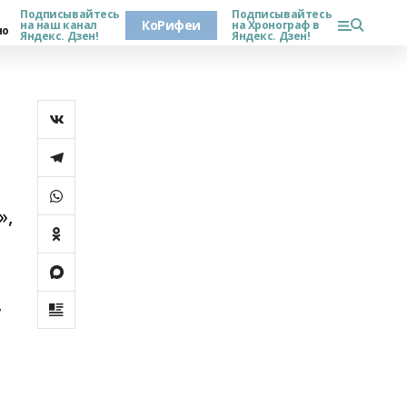
Подписывайтесь
Подписывайтесь
КоРифеи
на наш канал
на Хронограф в
но
Яндекс. Дзен!
Яндекс. Дзен!
»,
,