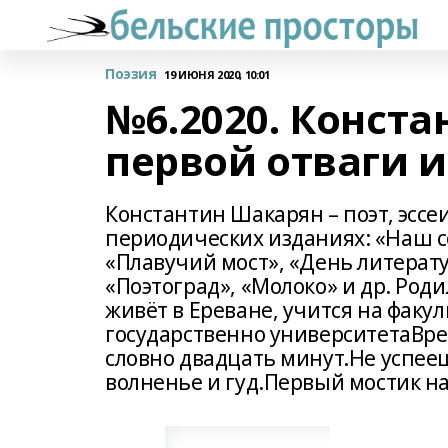
Поэзия
19 ИЮНЯ 2020, 10:01
№6.2020. Конст
первой отваги и
Константин Шакарян – поэт, эссеи
периодических изданиях: «Наш с
«Плавучий мост», «День литерат
«Поэтоград», «Молоко» и др. Роди
живёт в Ереване, учится на факу
государственно университетаВрем
словно двадцать минут.Не успее
волненье и гуд.Первый мостик на