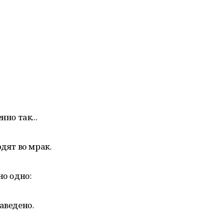
нно так...
одят во мрак.
но одно:
аведено.