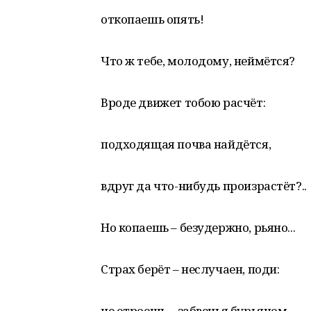
откопаешь опять!
Что ж тебе, молодому, неймётся?
Вроде движет тобою расчёт:
подходящая почва найдётся,
вдруг да что-нибудь произрастёт?..
Но копаешь – безудержно, рьяно...
Страх берёт – неслучаен, поди:
не отроешь – забвенья бурьяном